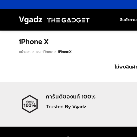
ข้าม
ไป
ยัง
สินค้าตาม
เนื้อหา
iPhone X
หน้าแรก
>
เคส iPhone
>
iPhone X
ไม่พบสินค้
การันตีของแท้ 100%
Trusted By Vgadz