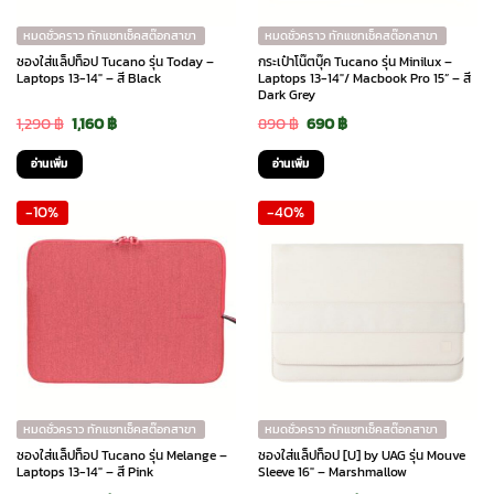
หมดชั่วคราว ทักแชทเช็คสต๊อกสาขา
หมดชั่วคราว ทักแชทเช็คสต๊อกสาขา
ซองใส่แล็ปท็อป Tucano รุ่น Today –
กระเป๋าโน๊ตบุ๊ค Tucano รุ่น Minilux –
Laptops 13-14″ – สี Black
Laptops 13-14″/ Macbook Pro 15” – สี
Dark Grey
Original
Current
Original
Current
1,290
฿
1,160
฿
890
฿
690
฿
price
price
price
price
อ่านเพิ่ม
อ่านเพิ่ม
was:
is:
was:
is:
-10%
-40%
1,290 ฿.
1,160 ฿.
890 ฿.
690 ฿.
หมดชั่วคราว ทักแชทเช็คสต๊อกสาขา
หมดชั่วคราว ทักแชทเช็คสต๊อกสาขา
ซองใส่แล็ปท็อป Tucano รุ่น Melange –
ซองใส่แล็ปท็อป [U] by UAG รุ่น Mouve
Laptops 13-14″ – สี Pink
Sleeve 16″ – Marshmallow