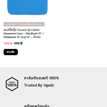
หมดชั่วคราว ทักแชทเช็คสต๊อกสาขา
ซองโน๊ตบุ๊ค Tucano รุ่น Colore
Neoprene Case – MacBook 15″ /
Notebook 13″ and 14″ – น้ำเงิน
Original
Current
990
฿
695
฿
price
price
อ่านเพิ่ม
was:
is:
990 ฿.
695 ฿.
การันตีของแท้ 100%
Trusted By Vgadz
สต๊อกพร้อมส่ง