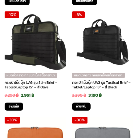
หยิบใส่ตะกร้า
หยิบใส่ตะกร้า
was:
is:
was:
is:
-10%
-3%
4,690 ฿.
4,220 ฿.
4,690 ฿.
4,220 ฿.
หมดชั่วคราว ทักแชทเช็คสต๊อกสาขา
หมดชั่วคราว ทักแชทเช็คสต๊อกสาขา
กระเป๋าโน๊ตบุ๊ค UAG รุ่น Slim Brief –
กระเป๋าโน๊ตบุ๊ค UAG รุ่น Tactical Brief –
Tablet/Laptop 15″ – สี Olive
Tablet/Laptop 15″ – สี Black
Original
Current
Original
Current
3,290
฿
2,961
฿
3,290
฿
3,190
฿
price
price
price
price
อ่านเพิ่ม
อ่านเพิ่ม
was:
is:
was:
is:
-30%
-30%
3,290 ฿.
2,961 ฿.
3,290 ฿.
3,190 ฿.