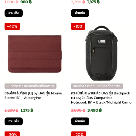
Original
Current
Original
Current
1,090
฿
980
฿
2,290
฿
1,375
฿
price
price
price
price
อ่านเพิ่ม
อ่านเพิ่ม
was:
is:
was:
is:
-40%
-10%
1,090 ฿.
980 ฿.
2,290 ฿.
1,375 ฿.
หมดชั่วคราว ทักแชทเช็คสต๊อกสาขา
หมดชั่วคราว ทักแชทเช็คสต๊อกสาขา
ซองใส่แล็ปท็อป [U] by UAG รุ่น Mouve
กระเป๋าเป้สะพายหลัง UAG รุ่น Backpack
Sleeve 16″ – Aubergine
ความจุ 24 ลิตร Compatible –
Notebook 16″ – Black/Midnight Camo
Original
Current
Original
Current
2,290
฿
1,375
฿
3,890
฿
3,490
฿
price
price
price
price
อ่านเพิ่ม
อ่านเพิ่ม
was:
is:
was:
is:
-30%
-20%
2,290 ฿.
1,375 ฿.
3,890 ฿.
3,490 ฿.