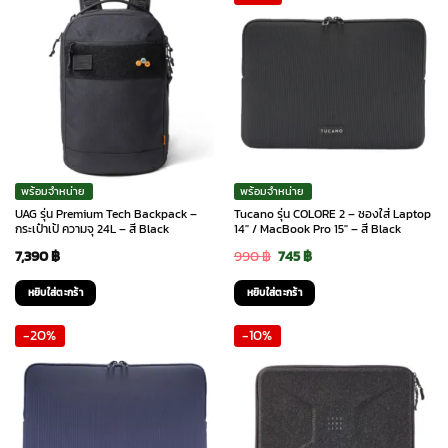
พร้อมจำหน่าย
พร้อมจำหน่าย
UAG รุ่น Premium Tech Backpack –
Tucano รุ่น COLORE 2 – ซองใส่ Laptop
กระเป๋าเป้ ความจุ 24L – สี Black
14″ / MacBook Pro 15″ – สี Black
Original
Current
7,390
฿
990
฿
745
฿
price
price
หยิบใส่ตะกร้า
หยิบใส่ตะกร้า
was:
is:
-20%
-10%
990 ฿.
745 ฿.