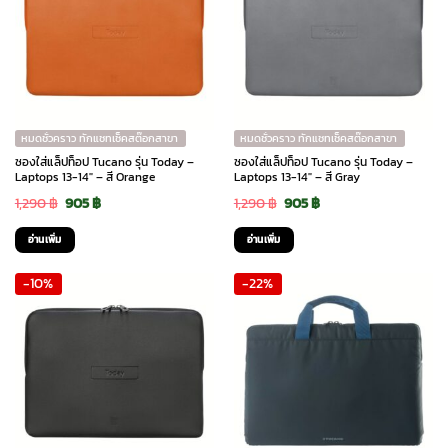
หมดชั่วคราว ทักแชทเช็คสต๊อกสาขา
หมดชั่วคราว ทักแชทเช็คสต๊อกสาขา
ซองใส่แล็ปท็อป Tucano รุ่น Today –
ซองใส่แล็ปท็อป Tucano รุ่น Today –
Laptops 13-14″ – สี Orange
Laptops 13-14″ – สี Gray
Original
Current
Original
Current
1,290
฿
905
฿
1,290
฿
905
฿
price
price
price
price
อ่านเพิ่ม
อ่านเพิ่ม
was:
is:
was:
is:
-10%
-22%
1,290 ฿.
905 ฿.
1,290 ฿.
905 ฿.