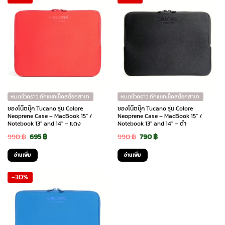
หมดชั่วคราว ทักแชทเช็คสต๊อกสาขา
หมดชั่วคราว ทักแชทเช็คสต๊อกสาขา
ซองโน๊ตบุ๊ค Tucano รุ่น Colore
ซองโน๊ตบุ๊ค Tucano รุ่น Colore
Neoprene Case – MacBook 15″ /
Neoprene Case – MacBook 15″ /
Notebook 13″ and 14″ – แดง
Notebook 13″ and 14″ – ดำ
Original
Current
Original
Current
990
฿
695
฿
990
฿
790
฿
price
price
price
price
อ่านเพิ่ม
อ่านเพิ่ม
was:
is:
was:
is:
-30%
990 ฿.
695 ฿.
990 ฿.
790 ฿.