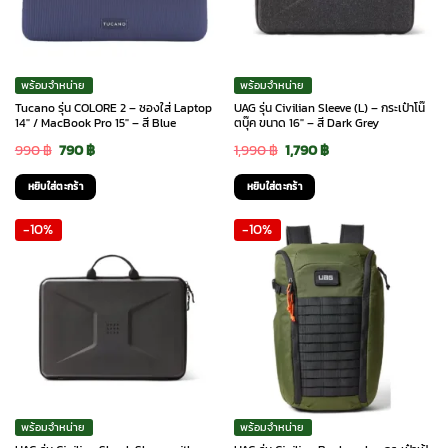
พร้อมจำหน่าย
พร้อมจำหน่าย
Tucano รุ่น COLORE 2 – ซองใส่ Laptop
UAG รุ่น Civilian Sleeve (L) – กระเป๋าโน๊
14″ / MacBook Pro 15″ – สี Blue
ตบุ๊ค ขนาด 16″ – สี Dark Grey
Original
Current
Original
Current
990
฿
790
฿
1,990
฿
1,790
฿
price
price
price
price
หยิบใส่ตะกร้า
หยิบใส่ตะกร้า
was:
is:
was:
is:
-10%
-10%
990 ฿.
790 ฿.
1,990 ฿.
1,790 ฿.
พร้อมจำหน่าย
พร้อมจำหน่าย