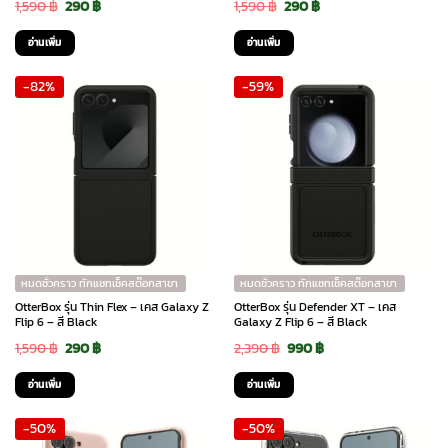
product
Original
Current
Original
Current
1,590
฿
290
฿
1,590
฿
290
฿
page
price
price
price
price
อ่านเพิ่ม
อ่านเพิ่ม
was:
is:
was:
is:
-82%
-59%
1,590 ฿.
290 ฿.
1,590 ฿.
290 ฿.
หมดชั่วคราว ทักแชทเช็คสต๊อกสาขา
หมดชั่วคราว ทักแชทเช็คสต๊อกสาขา
OtterBox รุ่น Thin Flex – เคส Galaxy Z
OtterBox รุ่น Defender XT – เคส
Flip 6 – สี Black
Galaxy Z Flip 6 – สี Black
Original
Current
Original
Current
1,590
฿
290
฿
2,390
฿
990
฿
price
price
price
price
อ่านเพิ่ม
อ่านเพิ่ม
was:
is:
was:
is:
-50%
-50%
1,590 ฿.
290 ฿.
2,390 ฿.
990 ฿.