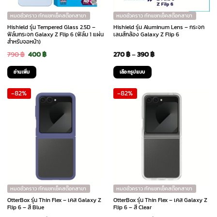
หมดชั่วคราว ทักแชทเช็คสต๊อกสาขา
หมดชั่วคราว ทักแชทเช็คสต๊อกสาขา
Hishield รุ่น Tempered Glass 2.5D –
Hishield รุ่น Aluminum Lens – กระจก
ฟิล์มกระจก Galaxy Z Flip 6 (ฟิล์ม 1 แผ่น
เลนส์กล้อง Galaxy Z Flip 6
สำหรับจอหน้า)
Original
Current
Price
790
฿
400
฿
270
฿
–
390
฿
price
price
range:
อ่านเพิ่ม
เลือกรูปแบบ
was:
is:
270 ฿
This
-82%
-82%
790 ฿.
400 ฿.
through
product
has
390 ฿
multiple
variants.
The
options
may
be
chosen
หมดชั่วคราว ทักแชทเช็คสต๊อกสาขา
หมดชั่วคราว ทักแชทเช็คสต๊อกสาขา
on
OtterBox รุ่น Thin Flex – เคส Galaxy Z
OtterBox รุ่น Thin Flex – เคส Galaxy Z
the
Flip 6 – สี Blue
Flip 6 – สี Clear