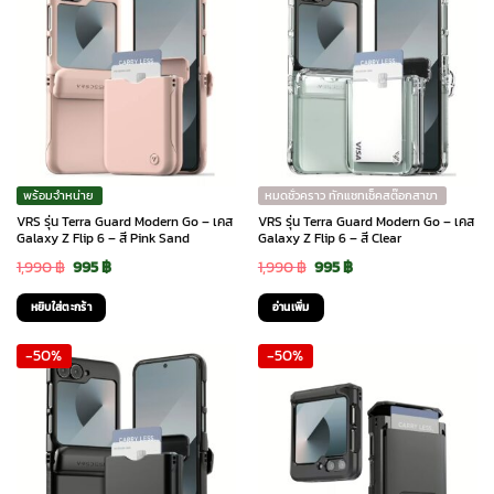
พร้อมจำหน่าย
หมดชั่วคราว ทักแชทเช็คสต๊อกสาขา
VRS รุ่น Terra Guard Modern Go – เคส
VRS รุ่น Terra Guard Modern Go – เคส
Galaxy Z Flip 6 – สี Pink Sand
Galaxy Z Flip 6 – สี Clear
Original
Current
Original
Current
1,990
฿
995
฿
1,990
฿
995
฿
price
price
price
price
หยิบใส่ตะกร้า
อ่านเพิ่ม
was:
is:
was:
is:
-50%
-50%
1,990 ฿.
995 ฿.
1,990 ฿.
995 ฿.