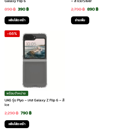
Galaxy Flip 6
– สี Ice/Silver
Original
Current
Original
Current
890
฿
390
฿
2,790
฿
890
฿
price
price
price
price
หยิบใส่ตะกร้า
อ่านเพิ่ม
was:
is:
was:
is:
-66%
890 ฿.
390 ฿.
2,790 ฿.
890 ฿.
พร้อมจำหน่าย
UAG รุ่น Plyo – เคส Galaxy Z Flip 6 – สี
Ice
Original
Current
2,290
฿
790
฿
price
price
หยิบใส่ตะกร้า
was:
is: