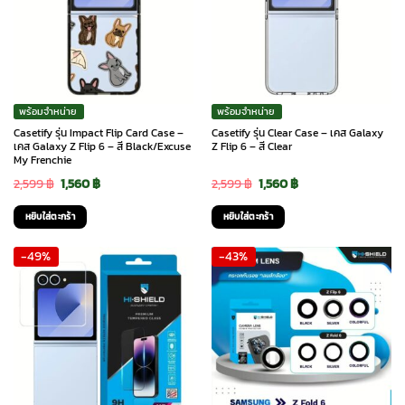
พร้อมจำหน่าย
พร้อมจำหน่าย
Casetify รุ่น Impact Flip Card Case –
Casetify รุ่น Clear Case – เคส Galaxy
เคส Galaxy Z Flip 6 – สี Black/Excuse
Z Flip 6 – สี Clear
My Frenchie
Original
Current
Original
Current
2,599
฿
1,560
฿
2,599
฿
1,560
฿
price
price
price
price
หยิบใส่ตะกร้า
หยิบใส่ตะกร้า
was:
is:
was:
is:
-49%
-43%
2,599 ฿.
1,560 ฿.
2,599 ฿.
1,560 ฿.