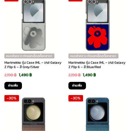
หมดชั่วคราว ทักแชทเช็คสต๊อกสาขา
หมดชั่วคราว ทักแชทเช็คสต๊อกสาขา
Marimekko รุ่น Case IML – เคส Galaxy
Marimekko รุ่น Case IML – เคส Galaxy
Z Flip 6 – สี Grey/Silver
Z Flip 6 – สี Blue/Red
Original
Current
Original
Current
2,190
฿
1,490
฿
2,190
฿
1,490
฿
price
price
price
price
อ่านเพิ่ม
อ่านเพิ่ม
was:
is:
was:
is:
-30%
-30%
2,190 ฿.
1,490 ฿.
2,190 ฿.
1,490 ฿.