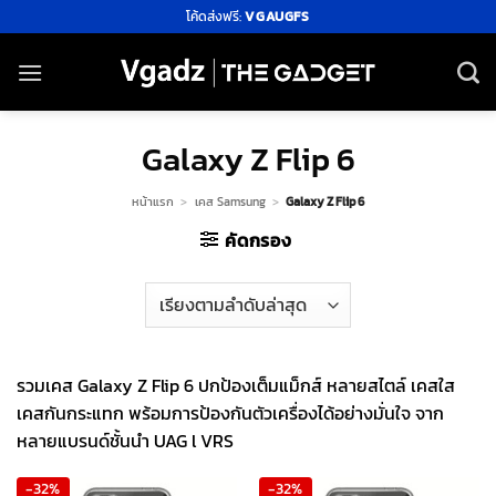
ข้าม
โค้ดส่งฟรี:
VGAUGFS
ไป
ยัง
เนื้อหา
Galaxy Z Flip 6
หน้าแรก
>
เคส Samsung
>
Galaxy Z Flip 6
คัดกรอง
รวมเคส Galaxy Z Flip 6 ปกป้องเต็มแม็กส์ หลายสไตล์ เคสใส
เคสกันกระแทก พร้อมการป้องกันตัวเครื่องได้อย่างมั่นใจ จาก
หลายแบรนด์ชั้นนำ UAG l VRS
-32%
-32%