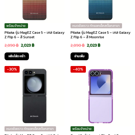
พร้อมจำหน่าย
หมดชั่วคราว ทักแชทเช็คสต๊อกสาขา
Pitaka รุ่น MagEZ Case 5 – เคส Galaxy
Pitaka รุ่น MagEZ Case 5 – เคส Galaxy
Z Flip 6 – สี Sunset
Z Flip 6 – สี Moonrise
Original
Current
Original
Current
2,890
฿
2,023
฿
2,890
฿
2,023
฿
price
price
price
price
หยิบใส่ตะกร้า
อ่านเพิ่ม
was:
is:
was:
is:
-30%
-40%
2,890 ฿.
2,023 ฿.
2,890 ฿.
2,023 ฿.
หมดชั่วคราว ทักแชทเช็คสต๊อกสาขา
พร้อมจำหน่าย