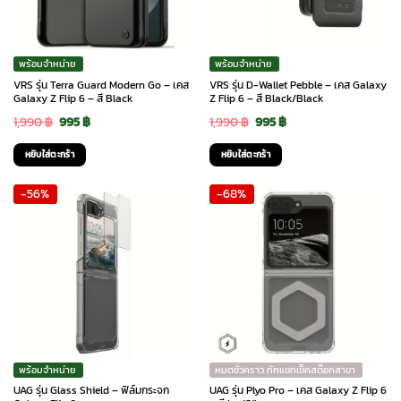
พร้อมจำหน่าย
พร้อมจำหน่าย
VRS รุ่น Terra Guard Modern Go – เคส
VRS รุ่น D-Wallet Pebble – เคส Galaxy
Galaxy Z Flip 6 – สี Black
Z Flip 6 – สี Black/Black
Original
Current
Original
Current
1,990
฿
995
฿
1,990
฿
995
฿
price
price
price
price
หยิบใส่ตะกร้า
หยิบใส่ตะกร้า
was:
is:
was:
is:
-56%
-68%
1,990 ฿.
995 ฿.
1,990 ฿.
995 ฿.
พร้อมจำหน่าย
หมดชั่วคราว ทักแชทเช็คสต๊อกสาขา
UAG รุ่น Glass Shield – ฟิล์มกระจก
UAG รุ่น Plyo Pro – เคส Galaxy Z Flip 6