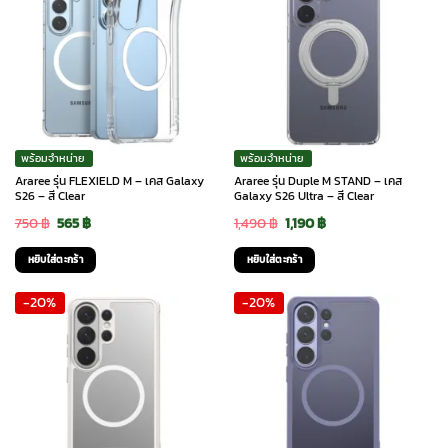
พร้อมจำหน่าย
พร้อมจำหน่าย
Araree รุ่น FLEXIELD M – เคส Galaxy
Araree รุ่น Duple M STAND – เคส
S26 – สี Clear
Galaxy S26 Ultra – สี Clear
Original
Current
Original
Current
750
฿
565
฿
1,490
฿
1,190
฿
price
price
price
price
หยิบใส่ตะกร้า
หยิบใส่ตะกร้า
was:
is:
was:
is:
-20%
-20%
750 ฿.
565 ฿.
1,490 ฿.
1,190 ฿.