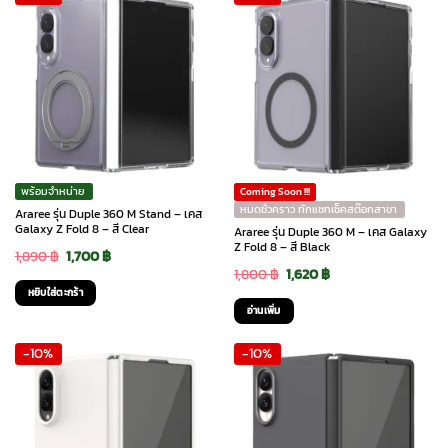
พร้อมจำหน่าย
Coming Soon !!!
หมดชั่วคราว ทักแชทเช็คสต๊อกสาขา
Araree รุ่น Duple 360 M Stand – เคส
Galaxy Z Fold 8 – สี Clear
Araree รุ่น Duple 360 M – เคส Galaxy
Z Fold 8 – สี Black
Original
Current
1,890
฿
1,700
฿
Original
Current
1,800
฿
1,620
฿
price
price
หยิบใส่ตะกร้า
price
price
was:
is:
อ่านเพิ่ม
was:
is:
1,890 ฿.
1,700 ฿.
-10%
-10%
1,800 ฿.
1,620 ฿.