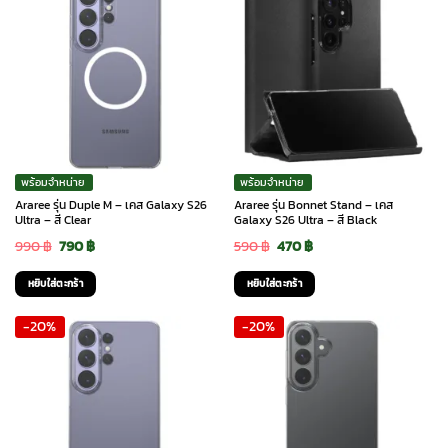
พร้อมจำหน่าย
พร้อมจำหน่าย
Araree รุ่น Duple M – เคส Galaxy S26
Araree รุ่น Bonnet Stand – เคส
Ultra – สี Clear
Galaxy S26 Ultra – สี Black
Original
Current
Original
Current
990
฿
790
฿
590
฿
470
฿
price
price
price
price
หยิบใส่ตะกร้า
หยิบใส่ตะกร้า
was:
is:
was:
is:
-20%
-20%
990 ฿.
790 ฿.
590 ฿.
470 ฿.