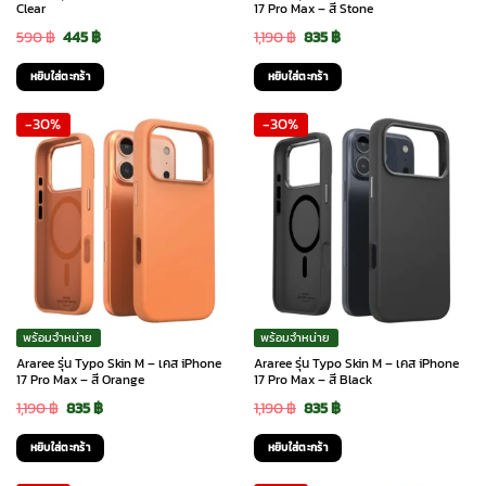
Clear
17 Pro Max – สี Stone
Original
Current
Original
Current
590
฿
445
฿
1,190
฿
835
฿
price
price
price
price
หยิบใส่ตะกร้า
หยิบใส่ตะกร้า
was:
is:
was:
is:
-30%
-30%
590 ฿.
445 ฿.
1,190 ฿.
835 ฿.
พร้อมจำหน่าย
พร้อมจำหน่าย
Araree รุ่น Typo Skin M – เคส iPhone
Araree รุ่น Typo Skin M – เคส iPhone
17 Pro Max – สี Orange
17 Pro Max – สี Black
Original
Current
Original
Current
1,190
฿
835
฿
1,190
฿
835
฿
price
price
price
price
หยิบใส่ตะกร้า
หยิบใส่ตะกร้า
was:
is:
was:
is: