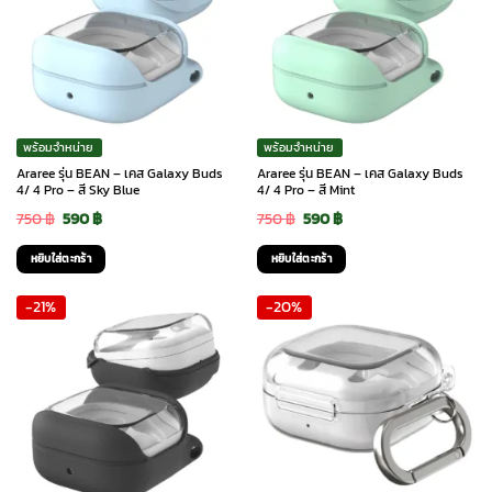
พร้อมจำหน่าย
พร้อมจำหน่าย
Araree รุ่น BEAN – เคส Galaxy Buds
Araree รุ่น BEAN – เคส Galaxy Buds
4/ 4 Pro – สี Sky Blue
4/ 4 Pro – สี Mint
Original
Current
Original
Current
750
฿
590
฿
750
฿
590
฿
price
price
price
price
หยิบใส่ตะกร้า
หยิบใส่ตะกร้า
was:
is:
was:
is:
-21%
-20%
750 ฿.
590 ฿.
750 ฿.
590 ฿.