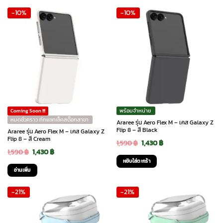
was:
is:
was:
is:
-10%
-10%
1,250 ฿.
1,125 ฿.
1,590 ฿.
1,430 ฿.
พร้อมจำหน่าย
Coming Soon !!!
หมดชั่วคราว ทักแชทเช็คสต๊อกสาขา
Araree รุ่น Aero Flex M – เคส Galaxy Z
Flip 8 – สี Black
Araree รุ่น Aero Flex M – เคส Galaxy Z
Flip 8 – สี Cream
Original
Current
1,590
฿
1,430
฿
Original
Current
1,590
฿
1,430
฿
price
price
หยิบใส่ตะกร้า
price
price
was:
is:
อ่านเพิ่ม
was:
is:
1,590 ฿.
1,430 ฿.
-21%
-21%
1,590 ฿.
1,430 ฿.