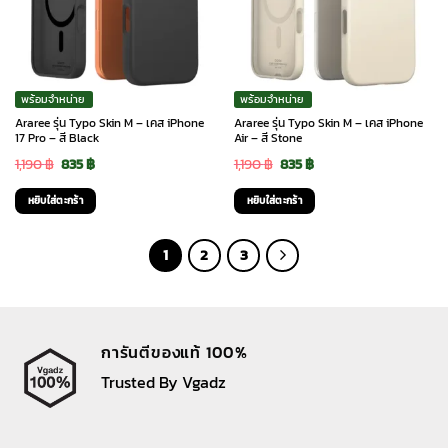
พร้อมจำหน่าย
พร้อมจำหน่าย
Araree รุ่น Typo Skin M – เคส iPhone
Araree รุ่น Typo Skin M – เคส iPhone
17 Pro – สี Black
Air – สี Stone
Original
Current
Original
Current
1,190
฿
835
฿
1,190
฿
835
฿
price
price
price
price
หยิบใส่ตะกร้า
หยิบใส่ตะกร้า
was:
is:
was:
is:
1,190 ฿.
835 ฿.
1,190 ฿.
835 ฿.
1
2
3
การันตีของแท้ 100%
Trusted By Vgadz