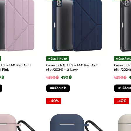
พร้อมจำหน่าย
พร้อมจำหน
 ULS – เคส iPad Air 11
Casestudi รุ่น ULS – เคส iPad Air 11
Casestudi ร
ี Pink
(6th/2024) – สี Navy
(6th/2024)
ginal
Current
Original
Current
O
0
฿
1,290
฿
490
฿
1,290
฿
ce
price
price
price
p
หยิบใส่ตะกร้า
หยิบใส่ตะก
:
is:
was:
is:
w
-40%
-40%
0 ฿.
490 ฿.
1,290 ฿.
490 ฿.
1