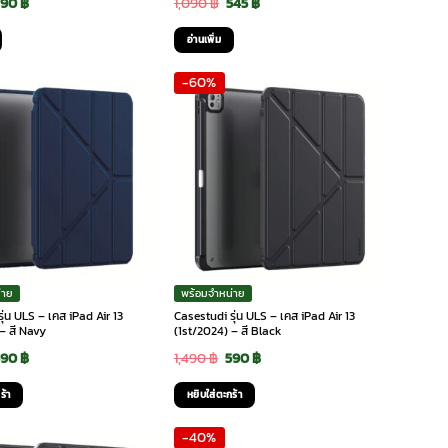
riginal
Current
Original
Current
490
฿
1,090
฿
545
฿
rice
price
price
price
อ่านเพิ่ม
as:
is:
was:
is:
-60%
,290 ฿.
490 ฿.
1,090 ฿.
545 ฿.
่าย
พร้อมจำหน่าย
ุ่น ULS – เคส iPad Air 13
Casestudi รุ่น ULS – เคส iPad Air 13
– สี Navy
(1st/2024) – สี Black
riginal
Current
Original
Current
590
฿
1,490
฿
590
฿
rice
price
price
price
ร้า
หยิบใส่ตะกร้า
as:
is:
was:
is:
-40%
,490 ฿.
590 ฿.
1,490 ฿.
590 ฿.