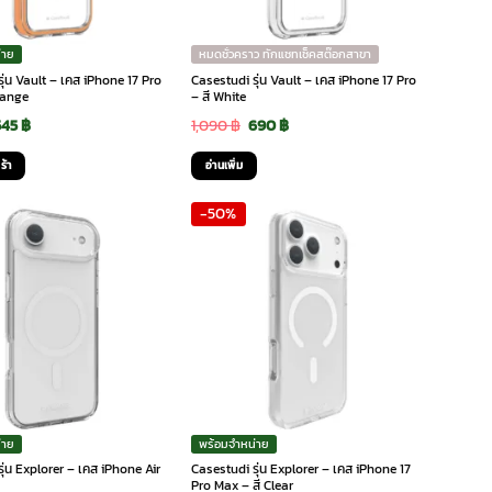
่าย
หมดชั่วคราว ทักแชทเช็คสต๊อกสาขา
ุ่น Vault – เคส iPhone 17 Pro
Casestudi รุ่น Vault – เคส iPhone 17 Pro
range
– สี White
riginal
Current
Original
Current
545
฿
1,090
฿
690
฿
rice
price
price
price
ร้า
อ่านเพิ่ม
was:
is:
was:
is:
-50%
,090 ฿.
545 ฿.
1,090 ฿.
690 ฿.
่าย
พร้อมจำหน่าย
ุ่น Explorer – เคส iPhone Air
Casestudi รุ่น Explorer – เคส iPhone 17
Pro Max – สี Clear