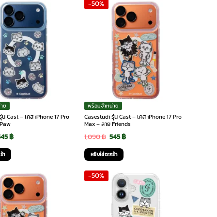
-50%
,090 ฿.
545 ฿.
1,090 ฿.
545 ฿.
่าย
พร้อมจำหน่าย
ุ่น Cast – เคส iPhone 17 Pro
Casestudi รุ่น Cast – เคส iPhone 17 Pro
 Paw
Max – ลาย Friends
riginal
Current
Original
Current
545
฿
1,090
฿
545
฿
rice
price
price
price
ร้า
หยิบใส่ตะกร้า
was:
is:
was:
is:
-50%
,090 ฿.
545 ฿.
1,090 ฿.
545 ฿.