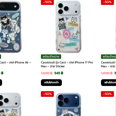
-50%
-50%
90 ฿.
545 ฿.
1,090 ฿.
545 ฿.
1
พร้อมจำหน่าย
พร้อมจำหน
 Cast – เคส iPhone Air –
Casestudi รุ่น Cast – เคส iPhone 17 Pro
Casestudi ร
Max – ลาย Sticker
Max – ลาย
ginal
Current
Original
Current
O
5
฿
1,090
฿
545
฿
1,090
฿
ce
price
price
price
p
หยิบใส่ตะกร้า
หยิบใส่ตะก
:
is:
was:
is:
-50%
-50%
90 ฿.
545 ฿.
1,090 ฿.
545 ฿.
1