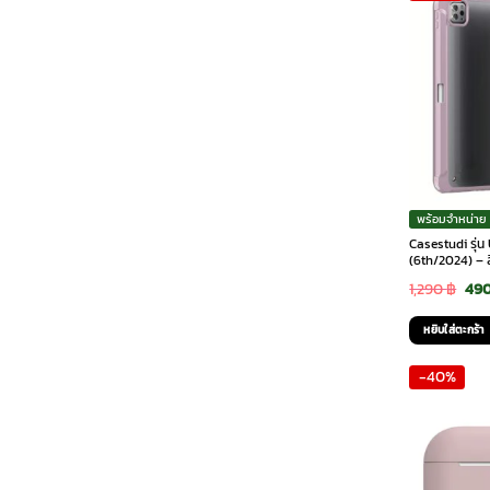
พร้อมจำหน่าย
Casestudi รุ่น
(6th/2024) – ส
Ori
1,290
฿
49
pri
หยิบใส่ตะกร้า
was
-40%
1,29