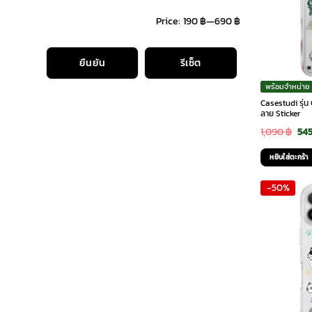
Price:
190 ฿
—
690 ฿
iPhone 17 Pro Max
(6)
ยืนยัน
รีเซ็ต
พร้อมจำหน่าย
Casestudi รุ่น
ลาย Sticker
Ori
1,090
฿
54
pri
หยิบใส่ตะกร้า
was
-50%
1,0