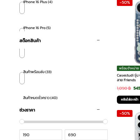
iPhone 16 Plus
(4)
-50%
1,0
iPhone 16 Pro
(5)
สต๊อกสินค้า
iPhone 16 Pro Max
(5)
พร้อมจำหน่าย
สินค้าพร้อมส่ง
(33)
Casestudi รุ่น
iPhone 17
(5)
ลาย Friends
Ori
1,090
฿
54
pri
สินค้าหมดชั่วคราว
(40)
หยิบใส่ตะกร้า
was
iPhone 17 Air
(5)
ช่วงราคา
-50%
1,0
iPhone 17 Pro
(6)