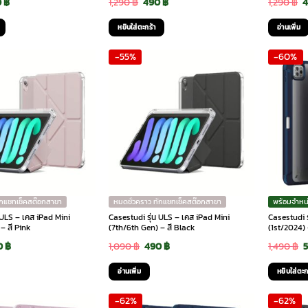
ginal
Current
Original
Current
O
0
฿
1,290
฿
490
฿
1,290
฿
ce
price
price
price
p
หยิบใส่ตะกร้า
อ่านเพิ่ม
:
is:
was:
is:
w
-55%
-60%
0 ฿.
490 ฿.
1,290 ฿.
490 ฿.
1
ักแชทเช็คสต๊อกสาขา
หมดชั่วคราว ทักแชทเช็คสต๊อกสาขา
พร้อมจำหน
 ULS – เคส iPad Mini
Casestudi รุ่น ULS – เคส iPad Mini
Casestudi ร
– สี Pink
(7th/6th Gen) – สี Black
(1st/2024) 
ginal
Current
Original
Current
O
0
฿
1,090
฿
490
฿
1,490
฿
ce
price
price
price
p
อ่านเพิ่ม
หยิบใส่ตะก
:
is:
was:
is:
w
-62%
-62%
90 ฿.
490 ฿.
1,090 ฿.
490 ฿.
1