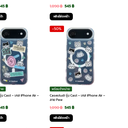
riginal
Current
Original
Current
545
฿
1,090
฿
545
฿
rice
price
price
price
ร้า
หยิบใส่ตะกร้า
was:
is:
was:
is:
-50%
,090 ฿.
545 ฿.
1,090 ฿.
545 ฿.
่าย
พร้อมจำหน่าย
ุ่น Cast – เคส iPhone Air –
Casestudi รุ่น Cast – เคส iPhone Air –
ลาย Paw
riginal
Current
Original
Current
545
฿
1,090
฿
545
฿
rice
price
price
price
ร้า
หยิบใส่ตะกร้า
was:
is:
was:
is: