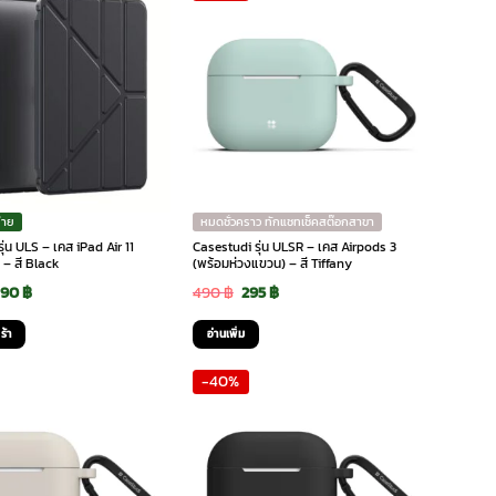
่าย
หมดชั่วคราว ทักแชทเช็คสต๊อกสาขา
ุ่น ULS – เคส iPad Air 11
Casestudi รุ่น ULSR – เคส Airpods 3
 – สี Black
(พร้อมห่วงแขวน) – สี Tiffany
riginal
Current
Original
Current
490
฿
490
฿
295
฿
rice
price
price
price
ร้า
อ่านเพิ่ม
as:
is:
was:
is:
-40%
,290 ฿.
490 ฿.
490 ฿.
295 ฿.