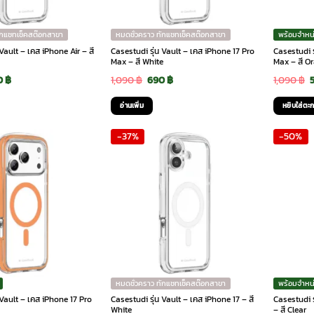
ักแชทเช็คสต๊อกสาขา
หมดชั่วคราว ทักแชทเช็คสต๊อกสาขา
พร้อมจำหน
 Vault – เคส iPhone Air – สี
Casestudi รุ่น Vault – เคส iPhone 17 Pro
Casestudi ร
Max – สี White
Max – สี O
ginal
Current
Original
Current
O
0
฿
1,090
฿
690
฿
1,090
฿
ce
price
price
price
p
อ่านเพิ่ม
หยิบใส่ตะก
:
is:
was:
is:
-37%
-50%
90 ฿.
690 ฿.
1,090 ฿.
690 ฿.
1
หมดชั่วคราว ทักแชทเช็คสต๊อกสาขา
พร้อมจำหน
 Vault – เคส iPhone 17 Pro
Casestudi รุ่น Vault – เคส iPhone 17 – สี
Casestudi ร
White
– สี Clear