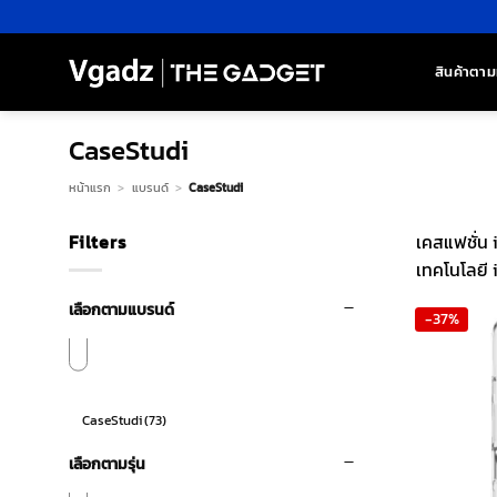
ข้าม
ไป
ยัง
สินค้าตาม
เนื้อหา
CaseStudi
หน้าแรก
>
แบรนด์
>
CaseStudi
Filters
เคสแฟชั่น 
เทคโนโลยี
เลือกตามแบรนด์
-37%
CaseStudi
(73)
เลือกตามรุ่น