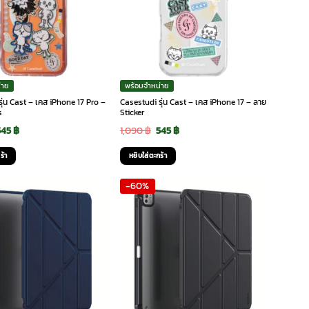
่าย
พร้อมจำหน่าย
ุ่น Cast – เคส iPhone 17 Pro –
Casestudi รุ่น Cast – เคส iPhone 17 – ลาย
s
Sticker
riginal
Current
Original
Current
545
฿
1,090
฿
545
฿
rice
price
price
price
ร้า
หยิบใส่ตะกร้า
was:
is:
was:
is:
-60%
,090 ฿.
545 ฿.
1,090 ฿.
545 ฿.