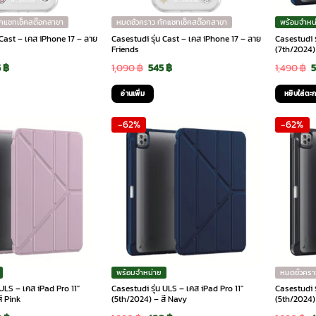
ักแชทเช็คสต๊อกสาขา
หมดชั่วคราว ทักแชทเช็คสต๊อกสาขา
พร้อมจำหน
 Cast – เคส iPhone 17 – ลาย
Casestudi รุ่น Cast – เคส iPhone 17 – ลาย
Casestudi ร
Friends
(7th/2024)
ginal
Current
Original
Current
O
5
฿
1,090
฿
545
฿
1,490
฿
ce
price
price
price
p
อ่านเพิ่ม
หยิบใส่ตะก
:
is:
was:
is:
w
-62%
-62%
90 ฿.
545 ฿.
1,090 ฿.
545 ฿.
1
พร้อมจำหน่าย
หมดชั่วครา
 ULS – เคส iPad Pro 11″
Casestudi รุ่น ULS – เคส iPad Pro 11″
Casestudi ร
ี Pink
(5th/2024) – สี Navy
(5th/2024) 