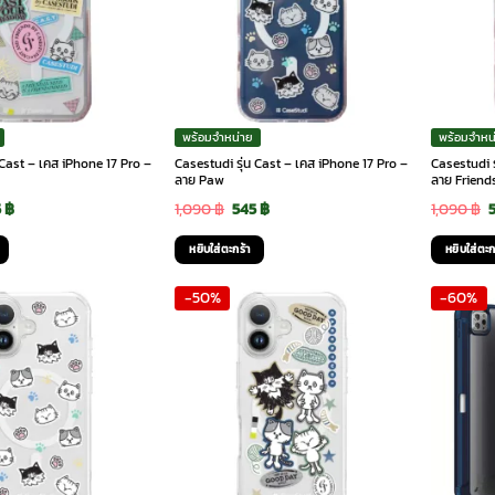
พร้อมจำหน่าย
พร้อมจำหน
 Cast – เคส iPhone 17 Pro –
Casestudi รุ่น Cast – เคส iPhone 17 Pro –
Casestudi ร
ลาย Paw
ลาย Friend
ginal
Current
Original
Current
O
5
฿
1,090
฿
545
฿
1,090
฿
ce
price
price
price
p
หยิบใส่ตะกร้า
หยิบใส่ตะก
:
is:
was:
is:
-50%
-60%
90 ฿.
545 ฿.
1,090 ฿.
545 ฿.
1