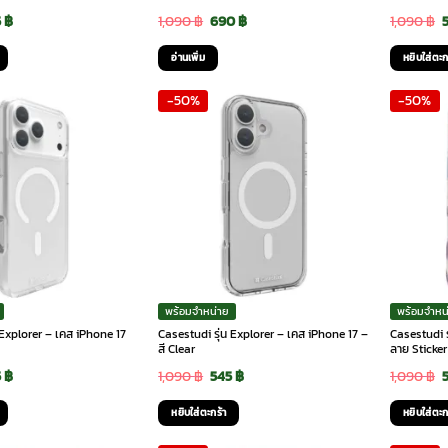
ginal
Current
Original
Current
O
5
฿
1,090
฿
690
฿
1,090
฿
ce
price
price
price
p
อ่านเพิ่ม
หยิบใส่ตะก
:
is:
was:
is:
-50%
-50%
90 ฿.
545 ฿.
1,090 ฿.
690 ฿.
1
พร้อมจำหน่าย
พร้อมจำหน
 Explorer – เคส iPhone 17
Casestudi รุ่น Explorer – เคส iPhone 17 –
Casestudi ร
สี Clear
ลาย Sticker
ginal
Current
Original
Current
O
5
฿
1,090
฿
545
฿
1,090
฿
ce
price
price
price
p
หยิบใส่ตะกร้า
หยิบใส่ตะก
:
is:
was:
is: