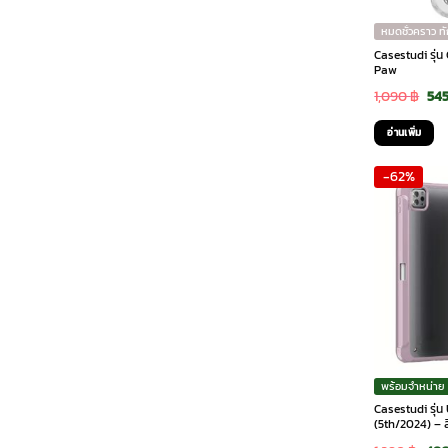
หมดชั่วคราว ท
Casestudi รุ่น
Paw
Ori
1,090
฿
54
pri
อ่านเพิ่ม
was
-62%
1,0
พร้อมจำหน่าย
Casestudi รุ่น
(5th/2024) – ส