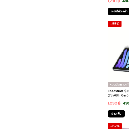
Ori
1,290
฿
49
pri
หยิบใส่ตะกร้า
was
-55%
1,29
หมดชั่วคราว ท
Casestudi รุ่น
(7th/6th Gen) 
Ori
1,090
฿
49
pri
อ่านเพิ่ม
was
-62%
1,0