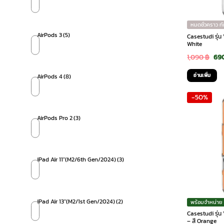
หมดชั่วคราว ท
AirPods 3
(5)
Casestudi รุ่น
White
Ori
1,090
฿
69
pri
อ่านเพิ่ม
AirPods 4
(8)
was
-50%
1,0
AirPods Pro 2
(3)
iPad Air 11"(M2/6th Gen/2024)
(3)
iPad Air 13"(M2/1st Gen/2024)
(2)
พร้อมจำหน่าย
Casestudi รุ่น
– สี Orange