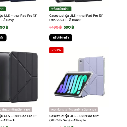
่าย
พร้อมจำหน่าย
ุ่น ULS – เคส iPad Pro 13″
Casestudi รุ่น ULS – เคส iPad Pro 13″
 – สี Navy
(7th/2024) – สี Black
riginal
Current
Original
Current
590
฿
1,490
฿
590
฿
rice
price
price
price
ร้า
หยิบใส่ตะกร้า
as:
is:
was:
is:
-50%
,490 ฿.
590 ฿.
1,490 ฿.
590 ฿.
ว ทักแชทเช็คสต๊อกสาขา
หมดชั่วคราว ทักแชทเช็คสต๊อกสาขา
ุ่น ULS – เคส iPad Pro 11″
Casestudi รุ่น ULS – เคส iPad Mini
– สี Black
(7th/6th Gen) – สี Purple