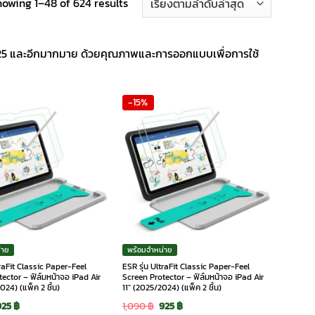
Sorted
owing 1–48 of 624 results
by
latest
 S25 และอีกมากมาย ด้วยคุณภาพและการออกแบบเพื่อการใช้
-15%
่าย
พร้อมจำหน่าย
traFit Classic Paper-Feel
ESR รุ่น UltraFit Classic Paper-Feel
ector – ฟิล์มหน้าจอ iPad Air
Screen Protector – ฟิล์มหน้าจอ iPad Air
024) (แพ็ค 2 ชิ้น)
11″ (2025/2024) (แพ็ค 2 ชิ้น)
riginal
Current
Original
Current
925
฿
1,090
฿
925
฿