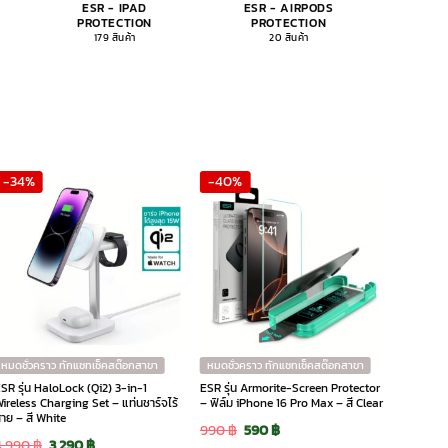
ESR - IPAD
ESR - AIRPODS
ESR -
PROTECTION
PROTECTION
179 สินค้า
20 สินค้า
-34%
-40%
หมดชั่วคราว ทักแชทเช็คสต๊อกสาขา
หมดชั่วคราว ทักแชทเช็คสต๊อกสาขา
SR รุ่น HaloLock (Qi2) 3-in-1
ESR รุ่น Armorite-Screen Protector
ireless Charging Set – แท่นชาร์จไร้
– ฟิล์ม iPhone 16 Pro Max – สี Clear
าย – สี White
Original
Current
990
฿
590
฿
Original
Current
4,990
฿
3,290
฿