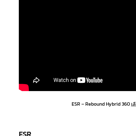
ESR – Rebound Hybrid 360
เล
ESR