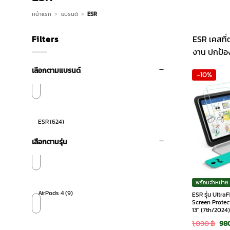
หน้าแรก
>
แบรนด์
>
ESR
Filters
ESR เคสที่
งาน ปกป้อง
เลือกตามแบรนด์
-10%
ESR
(624)
เลือกตามรุ่น
พร้อมจำหน่าย
AirPods 4
(9)
ESR รุ่น Ultra
Screen Protect
13″ (7th/2024) 
Ori
1,090
฿
98