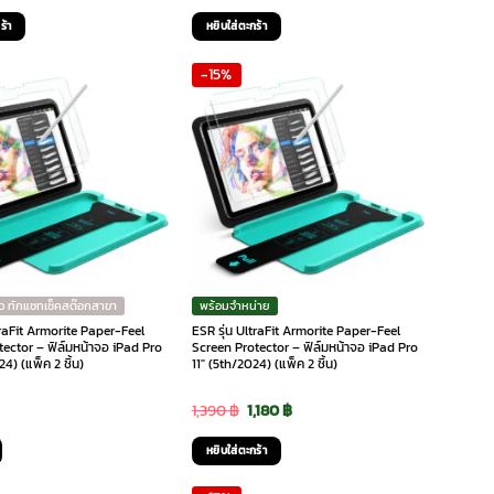
rice
price
price
price
ร้า
หยิบใส่ตะกร้า
was:
is:
was:
is:
-15%
,090 ฿.
925 ฿.
1,090 ฿.
925 ฿.
ว ทักแชทเช็คสต๊อกสาขา
พร้อมจำหน่าย
traFit Armorite Paper-Feel
ESR รุ่น UltraFit Armorite Paper-Feel
ector – ฟิล์มหน้าจอ iPad Pro
Screen Protector – ฟิล์มหน้าจอ iPad Pro
4) (แพ็ค 2 ชิ้น)
11″ (5th/2024) (แพ็ค 2 ชิ้น)
Original
Current
1,390
฿
1,180
฿
price
price
หยิบใส่ตะกร้า
was:
is: