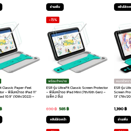
ce
price
p
อ่านเพิ่ม
หยิบใส่ตะก
:
is:
-15%
90 ฿.
980 ฿.
1
พร้อมจำหน่าย
หมดชั่วครา
Fit Classic Paper-Feel
ESR รุ่น UltraFit Classic Screen Protector
ESR รุ่น Ul
or – ฟิล์มหน้าจอ iPad 11″
– ฟิล์มหน้าจอ iPad Mini (7th/6th Gen) –
Screen Prot
Pad 10.9″ (10th/2022) –
(แพ็ค 2 ชิ้น)
13″ (7th/202
inal
Current
Original
Current
฿
690
฿
585
฿
1,390
฿
e
price
price
price
หยิบใส่ตะกร้า
อ่านเพิ่ม
is:
was:
is: