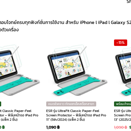
Sh
ตอบโจทย์ครบทุกฟังก์ชั่นการใช้งาน สำหรับ iPhone l iPad l Galaxy
ตัวเครื่อง
-15%
หมดชั่วคราว ทักแชทเช็คสต๊อกสาขา
พร้อมจำหน
Fit Classic Paper-Feel
ESR รุ่น UltraFit Classic Paper-Feel
ESR รุ่น Ul
or – ฟิล์มหน้าจอ iPad Pro
Screen Protector – ฟิล์มหน้าจอ iPad Pro
Screen Prot
(แพ็ค 2 ชิ้น)
11″ (5th/2024) (แพ็ค 2 ชิ้น)
13″ (2025/2
ginal
Current
O
0
฿
1,090
฿
1,090
฿