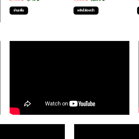
price
price
price
price
อ่านเพิ่ม
หยิบใส่ตะกร้า
was:
is:
was:
is:
2,490 ฿.
1,745 ฿.
4,990 ฿.
3,290 ฿.