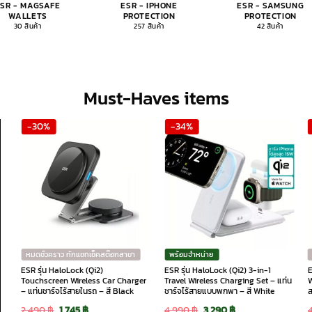
ESR - MAGSAFE
ESR - IPHONE
ESR - SAMSUNG
WALLETS
PROTECTION
PROTECTION
30 สินค้า
257 สินค้า
42 สินค้า
Must-Haves items
-30%
-34%
หมดชั่วคราว ทักแชทเช็คสต๊อกสาขา
พร้อมจำหน่าย
ESR รุ่น HaloLock (Qi2)
ESR รุ่น HaloLock (Qi2) 3-in-1
E
Touchscreen Wireless Car Charger
Travel Wireless Charging Set – แท่น
W
– แท่นชาร์จไร้สายในรถ – สี Black
ชาร์จไร้สายแบบพกพา – สี White
ส
Original
Current
Original
Current
2,490
฿
1,745
฿
4,990
฿
3,290
฿