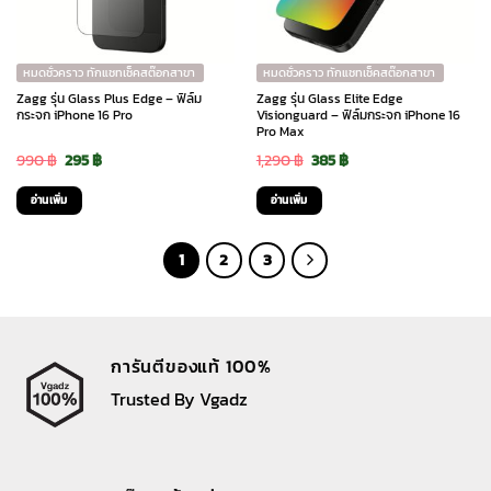
หมดชั่วคราว ทักแชทเช็คสต๊อกสาขา
หมดชั่วคราว ทักแชทเช็คสต๊อกสาขา
Zagg รุ่น Glass Plus Edge – ฟิล์ม
Zagg รุ่น Glass Elite Edge
กระจก iPhone 16 Pro
Visionguard – ฟิล์มกระจก iPhone 16
Pro Max
Original
Current
Original
Current
990
฿
295
฿
1,290
฿
385
฿
price
price
price
price
อ่านเพิ่ม
อ่านเพิ่ม
was:
is:
was:
is:
990 ฿.
295 ฿.
1,290 ฿.
385 ฿.
1
2
3
การันตีของแท้ 100%
Trusted By Vgadz