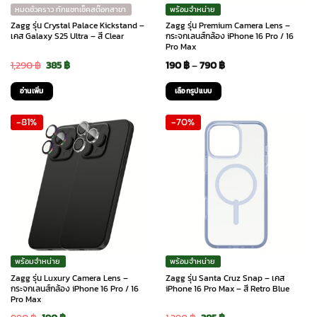
หมดชั่วคราว ทักแชทเช็คสต๊อกสาขา
พร้อมจำหน่าย
Zagg รุ่น Crystal Palace Kickstand –
Zagg รุ่น Premium Camera Lens –
เคส Galaxy S25 Ultra – สี Clear
กระจกเลนส์กล้อง iPhone 16 Pro / 16
Pro Max
Original
Current
Price
1,290
฿
385
฿
190
฿
–
790
฿
price
price
range:
อ่านเพิ่ม
เลือกรูปแบบ
was:
is:
190 ฿
This
-81%
-70%
1,290 ฿.
385 ฿.
through
product
has
790 ฿
multiple
variants.
The
options
may
be
chosen
พร้อมจำหน่าย
พร้อมจำหน่าย
on
Zagg รุ่น Luxury Camera Lens –
Zagg รุ่น Santa Cruz Snap – เคส
the
กระจกเลนส์กล้อง iPhone 16 Pro / 16
iPhone 16 Pro Max – สี Retro Blue
Pro Max
product