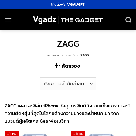
ข้าม
โค้ดส่งฟรี:
VGAUGFS
ไป
ยัง
เนื้อหา
ZAGG
หน้าแรก
>
แบรนด์
>
ZAGG
คัดกรอง
ZAGG เคสและฟิล์ม iPhone วัสดุแกรฟีนที่มีความแข็งแกร่ง และมี
ความยืดหยุ่นที่สุดในโลกแต่คงความบางและน้ำหนักเบา จาก
แบรนด์ผู้ผลิตเคส Gear4 อเมริกา
-10%
-10%