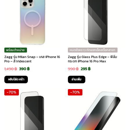
พร้อมจำหน่าย
หมดชั่วคราว ทักแชทเช็คสต๊อกสาขา
Zagg รุ่น Milan Snap – เคส iPhone 16
Zagg รุ่น Glass Plus Edge – ฟิล์ม
Pro – สี Iridescent
กระจก iPhone 16 Pro Max
Original
Current
Original
Current
1,490
฿
390
฿
990
฿
295
฿
price
price
price
price
หยิบใส่ตะกร้า
อ่านเพิ่ม
was:
is:
was:
is:
-70%
-70%
1,490 ฿.
390 ฿.
990 ฿.
295 ฿.