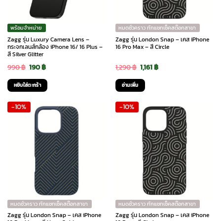
พร้อมจำหน่าย
หมดชั่วคราว ทักแชทเช็คสต๊อกสาขา
Zagg รุ่น Luxury Camera Lens –
Zagg รุ่น London Snap – เคส iPhone
กระจกเลนส์กล้อง iPhone 16/ 16 Plus –
16 Pro Max – สี Circle
สี Silver Glitter
Original
Current
Original
Current
990
฿
190
฿
1,290
฿
1,161
฿
price
price
price
price
หยิบใส่ตะกร้า
อ่านเพิ่ม
was:
is:
was:
is:
-10%
-10%
990 ฿.
190 ฿.
1,290 ฿.
1,161 ฿.
หมดชั่วคราว ทักแชทเช็คสต๊อกสาขา
หมดชั่วคราว ทักแชทเช็คสต๊อกสาขา
Zagg รุ่น London Snap – เคส iPhone
Zagg รุ่น London Snap – เคส iPhone