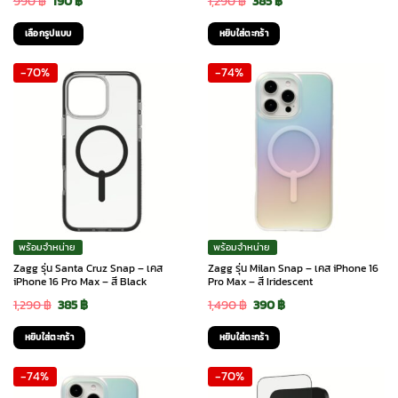
Original
Current
Original
Current
990
฿
190
฿
1,290
฿
385
฿
page
price
price
price
price
เลือกรูปแบบ
หยิบใส่ตะกร้า
was:
is:
was:
is:
This
-70%
-74%
990 ฿.
190 ฿.
1,290 ฿.
385 ฿.
product
has
multiple
variants.
The
options
may
be
chosen
พร้อมจำหน่าย
พร้อมจำหน่าย
on
Zagg รุ่น Santa Cruz Snap – เคส
Zagg รุ่น Milan Snap – เคส iPhone 16
the
iPhone 16 Pro Max – สี Black
Pro Max – สี Iridescent
product
Original
Current
Original
Current
1,290
฿
385
฿
1,490
฿
390
฿
page
price
price
price
price
หยิบใส่ตะกร้า
หยิบใส่ตะกร้า
was:
is:
was:
is:
-74%
-70%
1,290 ฿.
385 ฿.
1,490 ฿.
390 ฿.