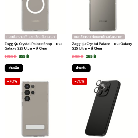
หมดชั่วคราว ทักแชทเช็คสต๊อกสาขา
หมดชั่วคราว ทักแชทเช็คสต๊อกสาขา
Zagg รุ่น Crystal Palace Snap – เคส
Zagg รุ่น Crystal Palace – เคส Galaxy
Galaxy S25 Ultra – สี Clear
S25 Ultra – สี Clear
Original
Current
Original
Current
1,190
฿
355
฿
890
฿
265
฿
price
price
price
price
อ่านเพิ่ม
อ่านเพิ่ม
was:
is:
was:
is:
-70%
-76%
1,190 ฿.
355 ฿.
890 ฿.
265 ฿.