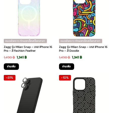
หมดชั่วคราว ทักแชทเช็คสต๊อกสาขา
หมดชั่วคราว ทักแชทเช็คสต๊อกสาขา
Zagg รุ่น Milan Snap – เคส iPhone 16
Zagg รุ่น Milan Snap – เคส iPhone 16
Pro – สี Fashion Feather
Pro – สี Doodle
Original
Current
Original
Current
1,490
฿
1,341
฿
1,490
฿
1,341
฿
price
price
price
price
อ่านเพิ่ม
อ่านเพิ่ม
was:
is:
was:
is:
-81%
-10%
1,490 ฿.
1,341 ฿.
1,490 ฿.
1,341 ฿.