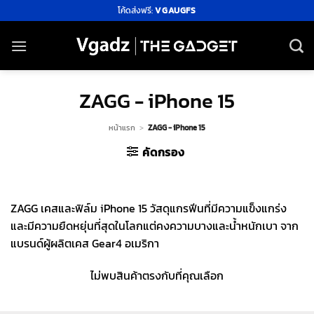
ข้าม
โค้ดส่งฟรี:
VGAUGFS
ไป
ยัง
เนื้อหา
ZAGG - iPhone 15
หน้าแรก
>
ZAGG - iPhone 15
คัดกรอง
ZAGG เคสและฟิล์ม iPhone 15 วัสดุแกรฟีนที่มีความแข็งแกร่ง
และมีความยืดหยุ่นที่สุดในโลกแต่คงความบางและน้ำหนักเบา จาก
แบรนด์ผู้ผลิตเคส Gear4 อเมริกา
ไม่พบสินค้าตรงกับที่คุณเลือก