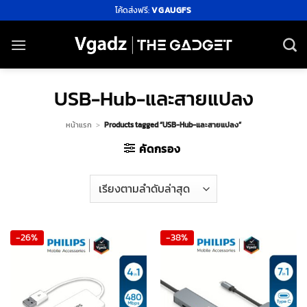
ข้าม
โค้ดส่งฟรี:
VGAUGFS
ไป
ยัง
เนื้อหา
USB-Hub-และสายแปลง
หน้าแรก
>
Products tagged “USB-Hub-และสายแปลง”
คัดกรอง
-26%
-38%