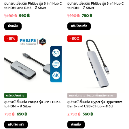
อุปกรณ์เชื่อมต่อ Philips รุ่น 6 in 1 Hub C
อุปกรณ์เชื่อมต่อ Philips รุ่น 5 in1 Hub C
to HDMI and RJ45 – สี Silver
to HDMI – สี Silver
Original
Current
Original
Current
1,490
฿
990
฿
1,290
฿
790
฿
price
price
price
price
อ่านเพิ่ม
หยิบใส่ตะกร้า
was:
is:
was:
is:
-18%
-80%
1,490 ฿.
990 ฿.
1,290 ฿.
790 ฿.
พร้อมจำหน่าย
หมดชั่วคราว ทักแชทเช็คสต๊อกสาขา
อุปกรณ์เชื่อมต่อ Philips รุ่น 3 in 1 Hub C
อุปกรณ์เชื่อมต่อ Hyper รุ่น Hyperdrive
to HDMI – สี Silver
Bar 6-in-1 USB-C Hub – สีเงิน
Original
Current
Original
Current
790
฿
650
฿
2,790
฿
560
฿
price
price
price
price
หยิบใส่ตะกร้า
อ่านเพิ่ม