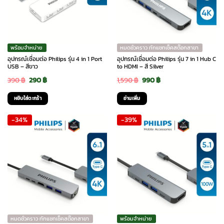
พร้อมจำหน่าย
หมดชั่วคราว ทักแชทเช็คสต๊อกสาขา
อุปกรณ์เชื่อมต่อ Philips รุ่น 4 in 1 Port
อุปกรณ์เชื่อมต่อ Philips รุ่น 7 in 1 Hub C
USB – สีขาว
to HDMI – สี Silver
Original
Current
Original
Current
390
฿
290
฿
1,590
฿
990
฿
price
price
price
price
หยิบใส่ตะกร้า
อ่านเพิ่ม
was:
is:
was:
is:
-34%
-39%
390 ฿.
290 ฿.
1,590 ฿.
990 ฿.
หมดชั่วคราว ทักแชทเช็คสต๊อกสาขา
พร้อมจำหน่าย