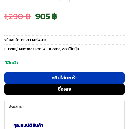
Original
Current
1,290
฿
905
฿
price
price
รหัสสินค้า:
BFVELMB14-PK
was:
is:
หมวดหมู่:
MacBook Pro 14″
,
Tucano
,
ซองโน๊ตบุ๊ค
1,290 ฿.
905 ฿.
มีสินค้า
หยิบใส่ตะกร้า
ซื้อเลย
คำอธิบาย
คุณสมบัติสินค้า