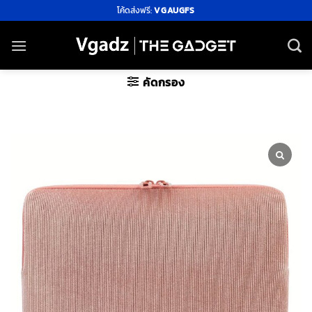
ข้าม
โค้ดส่งฟรี:
VGAUGFS
ไป
ยัง
เนื้อหา
คัดกรอง