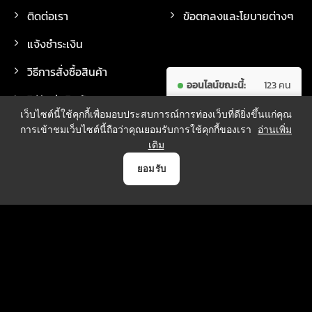
ติดต่อเรา
ข้อตกลงและโยบายต่างๆ
แจ้งชำระเงิน
วิธีการสั่งซื้อสินค้า
ออนไลน์ขณะนี้:
123 คน
วิธีจัดส่งสินค้า
ผู้เข้าชม
7,643,900
เว็บไซต์นี้ใช้คุกกี้เพื่อมอบประสบการณ์การท่องเว็บที่ดียิ่งขึ้นแก่คุณ
ทั้งหมด:
คน
การเข้าชมเว็บไซต์นี้ถือว่าคุณยอมรับการใช้คุกกี้ของเรา
อ่านเพิ่ม
เติม
0
ยอมรับ
วิธีการชำระเงิน
หน้าแรก
สินค้า
แจ้งชำระเงิน
บัญชี
ตระกร้า
บริการจัดส่ง