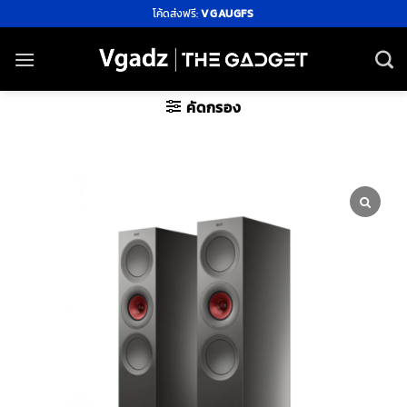
ข้าม
โค้ดส่งฟรี:
VGAUGFS
ไป
ยัง
เนื้อหา
คัดกรอง