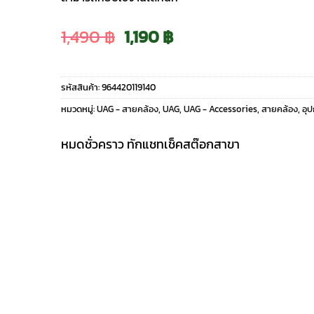
Original
Current
1,490
฿
1,190
฿
price
price
รหัสสินค้า:
964420119140
was:
is:
หมวดหมู่:
UAG - สายคล้อง
,
UAG
,
UAG - Accessories
,
สายคล้อง
,
อุ
1,490 ฿.
1,190 ฿.
หมดชั่วคราว ทักแชทเช็คสต๊อกสาขา