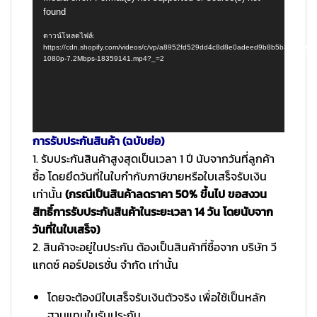
found
เล่น
ไฟล์
ดาวน์โหลดไฟล์:
วิดีโอ
https://cdn.shopify.com/videos/c/vp/a8952fd529dd4c8d8e0adeed9b8b5b3a/a89
1080p-7.2Mbps-18359141.mp4?_=2
การรับประกันสินค้า (ฉบับย่อ)
1. รับประกันสินค้าสูงสุดเป็นเวลา 1 ปี นับจากวันที่ลูกค้า
ซื้อ โดยยึดวันที่ในใบกำกับภาษีขายหรือใบเสร็จรับเงิน
เท่านั้น
(กรณีเป็นสินค้าลดราคา 50% ขึ้นไป ขอสงวน
สิทธิ์การรับประกันสินค้าในระยะเวลา 14 วัน โดยนับจาก
วันที่ในใบเสร็จ)
2. สินค้าจะอยู่ในประกัน ต้องเป็นสินค้าที่ซื้อจาก บริษัท วี
แกดซ์ คอร์ปอเรชั่น จำกัด เท่านั้น
โดยจะต้องมีใบเสร็จรับเงินตัวจริง เพื่อใช้เป็นหลัก
ฐานแทนใบรับประกัน