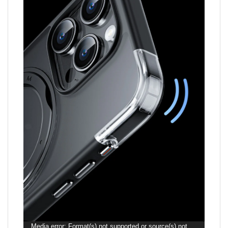
ตัว
Media error: Format(s) not supported or source(s) not