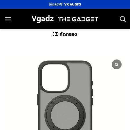
ข้าม
โค้ดส่งฟรี:
VGAUGFS
ไป
ยัง
เนื้อหา
คัดกรอง