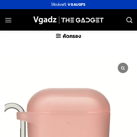
ข้าม
โค้ดส่งฟรี:
VGAUGFS
ไป
ยัง
เนื้อหา
คัดกรอง