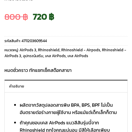
Original
Current
800
฿
720
฿
price
price
รหัสสินค้า:
4711203609544
was:
is:
หมวดหมู่:
AirPods 3
,
Rhinoshield
,
Rhinoshield - Airpods
,
Rhinoshield -
AirPods 3
,
อุปกรณ์เสริม
,
เคส AirPods
,
เคส AirPods
800 ฿.
720 ฿.
หมดชั่วคราว ทักแชทเช็คสต๊อกสาขา
คำอธิบาย
ผลิตจากวัสดุปลอดสารพิษ BPA, BPS, BPF ไม่เป็น
อันตรายต่อร่างกายผู้ใช้งาน หรือแม้แต่เด็กเล็กก็ตาม
ถ้าคุณชอบเคส AirPods แนวสีสันรุ่นนี้จาก
Rhinoshield ถูกใจคุณแน่นอน มีสีให้เลือกเพียบ