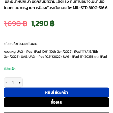
และมีน้ำหนักเบา แต่กลับมีความแข็งแรง ทนทานอย่างไม่น่าเชื่อ
โดยผ่านมาตรฐานการป้องกันระดับกองทัพ MIL-STD 810G-516.6
Original
Current
1,690
฿
1,290
฿
price
price
รหัสสินค้า:
123392114043
was:
is:
หมวดหมู่:
UAG - iPad
,
iPad 10.9″ (10th Gen/2022)
,
iPad 11″ (A16/11th
Gen/2025)
,
UAG
,
UAG - iPad 10.9" (2022)
,
UAG - iPad 11" (2025)
,
เคส iPad
1,690 ฿.
1,290 ฿.
มีสินค้า
จำนวน UAG รุ่น Plyo - เคส iPad 11" (A16/2025), iPad 10.9" (10th/2022) - สี 
หยิบใส่ตะกร้า
ซื้อเลย