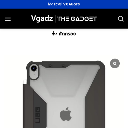
ข้าม
โค้ดส่งฟรี:
VGAUGFS
ไป
ยัง
เนื้อหา
คัดกรอง