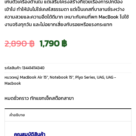
เห็นตัวเครื่องด้านใน แต่เสริมโครงสร้างที่ช่วยเรื่องการปกป้อง
เข้าไป ทำให้มันไม่ใช่เคสใสธรรมดา แต่เป็นเคสที่บาลานซ์ระหว่าง
ความสวยและความอึดได้ดีมาก เหมาะกับคนที่พก MacBook ไปใช้
งานจริงทุกวัน และไม่อยากเสี่ยงกับรอยหรือแรงกระแทก
Original
Current
2,890
฿
1,790
฿
price
price
รหัสสินค้า:
134414114340
was:
is:
หมวดหมู่:
MacBook Air 15″
,
Notebook 15"
,
Plyo Series
,
UAG
,
UAG -
Macbook
2,890 ฿.
1,790 ฿.
หมดชั่วคราว ทักแชทเช็คสต๊อกสาขา
คำอธิบาย
คุณสมบัติสินค้า