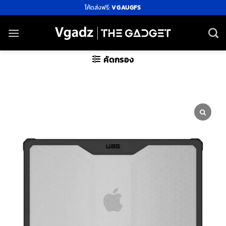
ข้าม
โค้ดส่งฟรี:
VGAUGFS
ไป
ยัง
เนื้อหา
คัดกรอง