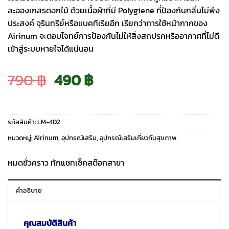
ละอองเกสรดอกไม้ ด้วยเนื้อผ้าที่มี Polygiene ที่ป้องกันกลิ่นไม่พึง
ประสงค์ จุรินทรีย์หรือแบคทีเรียอีก เรียกว่าการใช้หน้ากากของ
Airinum จะตอบโจทย์การป้องกันไม่ให้สิ่งสกปรกหรืออากาศที่ไม่ดี
เข้าสู่ระบบหายใจได้แน่นอน
Original
Current
790
฿
490
฿
price
price
รหัสสินค้า:
LM-402
was:
is:
หมวดหมู่:
Airinum
,
อุปกรณ์เสริม
,
อุปกรณ์เสริมเกี่ยวกับสุขภาพ
790 ฿.
490 ฿.
หมดชั่วคราว ทักแชทเช็คสต๊อกสาขา
คำอธิบาย
คุณสมบัติสินค้า