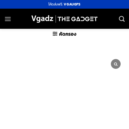
ข้าม
โค้ดส่งฟรี:
VGAUGFS
ไป
ยัง
เนื้อหา
คัดกรอง