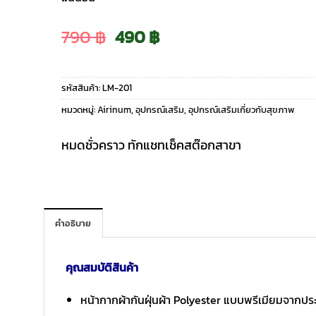
Original
Current
790
฿
490
฿
price
price
รหัสสินค้า:
LM-201
was:
is:
หมวดหมู่:
Airinum
,
อุปกรณ์เสริม
,
อุปกรณ์เสริมเกี่ยวกับสุขภาพ
790 ฿.
490 ฿.
หมดชั่วคราว ทักแชทเช็คสต๊อกสาขา
คำอธิบาย
คุณสมบัติสินค้า
หน้ากากผ้ากันฝุ่นผ้า Polyester แบบพรีเมียมจากป