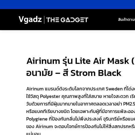
ข้าม
ไป
ยัง
สินค้าตาม
เนื้อหา
Airinum รุ่น Lite Air Mask 
อนามัย – สี Strom Black
Airinum แบรนด์ดังระดับโลกจากประเทศ Sweden ที่โด่งด
ใช้วัสดุ Polyester คุณภาพสูงที่ใส่สบาย หายใจสะดวก เร
วันด้วยการที่มีฝุ่นมากมายในอากาศตลอดเวลาอย่า PM2.5 ห
หรือแบคทีเรียบางชนิด โดยเฉพาะกับผู้ที่มีอาการแพ้ละอองเ
Polygiene ที่ป้องกันกลิ่นไม่พึงประสงค์ จุรินทรีย์หรือแบ
ของ Airinum จะตอบโจทย์การป้องกันไม่ให้สิ่งสกปรกหรืออา
แน่นอน