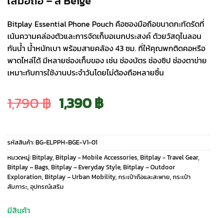
ใส่มือถือ – สี Beige
Bitplay Essential Phone Pouch คือซองมือถือขนาดกะทัดรัดที่
เน้นความคล่องตัวและการจัดเก็บอเนกประสงค์ ด้วยวัสดุไนลอน
กันน้ำ น้ำหนักเบา พร้อมสายคล้อง 43 ซม. ที่ให้คุณพกติดคอหรือ
พาดไหล่ได้ มีหลายช่องเก็บของ เช่น ช่องบัตร ช่องซิป ช่องตาข่าย
เหมาะกับการใช้งานประจำวันโดยไม่ต้องถือหลายชิ้น
Original
Current
1,790
฿
1,390
฿
price
price
รหัสสินค้า:
BG-ELPPH-BGE-V1-01
was:
is:
หมวดหมู่:
Bitplay
,
Bitplay - Mobile Accessories
,
Bitplay - Travel Gear
,
Bitplay – Bags
,
Bitplay – Everyday Style
,
Bitplay – Outdoor
Exploration
,
Bitplay – Urban Mobility
,
กระเป๋าถือและสะพาย
,
กระเป๋า
1,790 ฿.
1,390 ฿.
สัมภาระ
,
อุปกรณ์เสริม
มีสินค้า