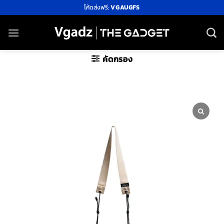
ข้าม
โค้ดส่งฟรี:
VGAUGFS
ไป
ยัง
เนื้อหา
คัดกรอง