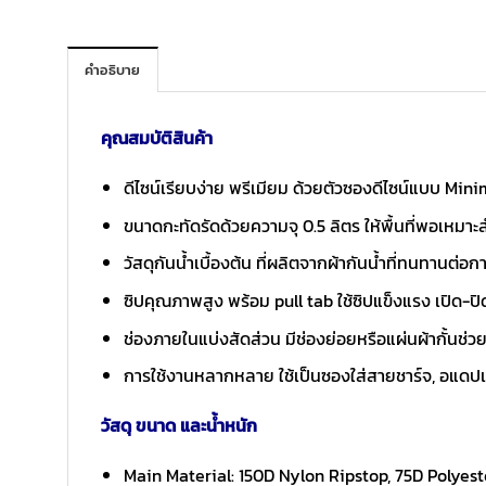
คำอธิบาย
คุณสมบัติสินค้า
ดีไซน์เรียบง่าย พรีเมียม ด้วยตัวซองดีไซน์แบบ Mini
ขนาดกะทัดรัดด้วยความจุ 0.5 ลิตร ให้พื้นที่พอเหมาะ
วัสดุกันน้ำเบื้องต้น ที่ผลิตจากผ้ากันน้ำที่ทนทาน
ซิปคุณภาพสูง พร้อม pull tab ใช้ซิปแข็งแรง เปิด-ป
ช่องภายในแบ่งสัดส่วน มีช่องย่อยหรือแผ่นผ้ากั้นช่
การใช้งานหลากหลาย ใช้เป็นซองใส่สายชาร์จ, อแดปเตอ
วัสดุ ขนาด และน้ำหนัก
Main Material: 150D Nylon Ripstop, 75D Polyeste