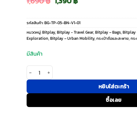
Original
Current
1,690
฿
1,390
฿
price
price
รหัสสินค้า:
BG-TP-05-BN-V1-01
was:
is:
หมวดหมู่:
Bitplay
,
Bitplay - Travel Gear
,
Bitplay – Bags
,
Bitplay
Exploration
,
Bitplay – Urban Mobility
,
กระเป๋าถือและสะพาย
,
กระ
1,690 ฿.
1,390 ฿.
มีสินค้า
จำนวน Bitplay รุ่น Essential Transit Pouch 0.5L - 
หยิบใส่ตะกร้า
ซื้อเลย