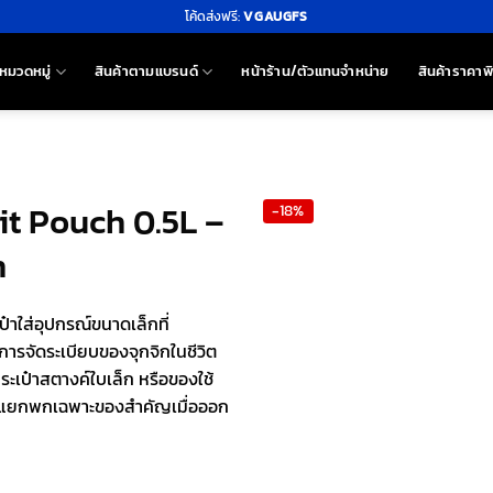
โค้ดส่งฟรี:
VGAUGFS
หมวดหมู่
สินค้าตามแบรนด์
หน้าร้าน/ตัวแทนจำหน่าย
สินค้าราคาพ
sit Pouch 0.5L –
-18%
n
๋าใส่อุปกรณ์ขนาดเล็กที่
การจัดระเบียบของจุกจิกในชีวิต
ระเป๋าสตางค์ใบเล็ก หรือของใช้
อใช้แยกพกเฉพาะของสำคัญเมื่อออก