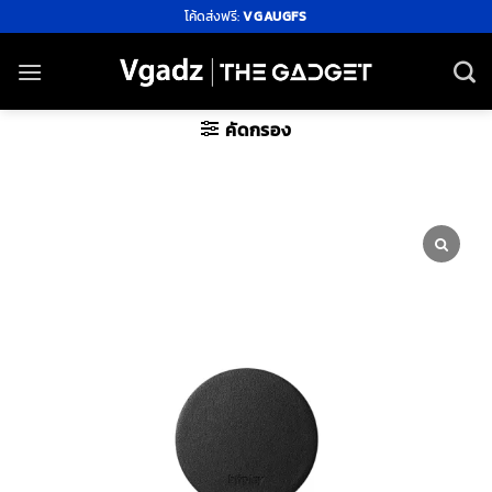
ข้าม
โค้ดส่งฟรี:
VGAUGFS
ไป
ยัง
เนื้อหา
คัดกรอง