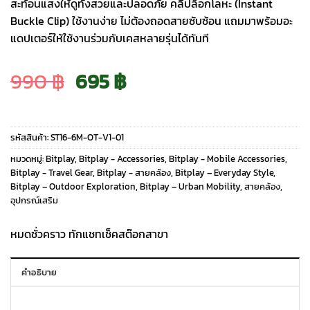
สะท้อนแสงให้ดูทั้งสวยและปลอดภัย คลิปล็อกโลหะ (Instant
Buckle Clip) ใช้งานง่าย ไม่ต้องถอดสายซับซ้อน แถมมาพร้อมอะ
แดปเตอร์ให้ใช้งานร่วมกับเคสหลายรุ่นได้ทันที
Original
Current
990
฿
695
฿
price
price
รหัสสินค้า:
ST16-6M-OT-V1-01
was:
is:
หมวดหมู่:
Bitplay
,
Bitplay - Accessories
,
Bitplay - Mobile Accessories
,
Bitplay - Travel Gear
,
Bitplay - สายคล้อง
,
Bitplay – Everyday Style
,
Bitplay – Outdoor Exploration
,
Bitplay – Urban Mobility
,
สายคล้อง
,
990 ฿.
695 ฿.
อุปกรณ์เสริม
หมดชั่วคราว ทักแชทเช็คสต๊อกสาขา
คำอธิบาย