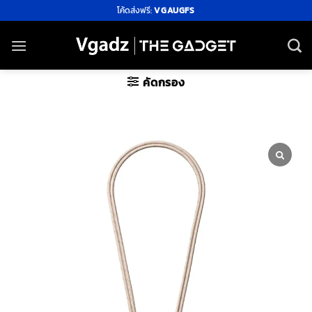
ข้าม
โค้ดส่งฟรี:
VGAUGFS
ไป
ยัง
เนื้อหา
คัดกรอง