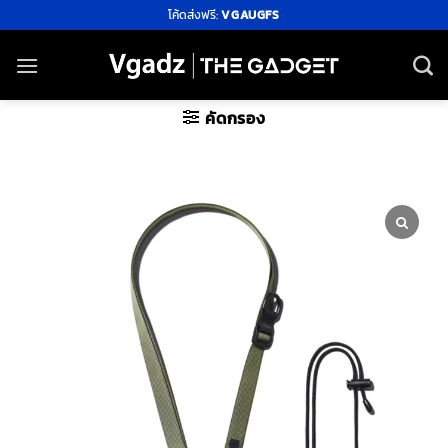
ข้าม
โค้ดส่งฟรี:
VGAUGFS
ไป
ยัง
เนื้อหา
คัดกรอง