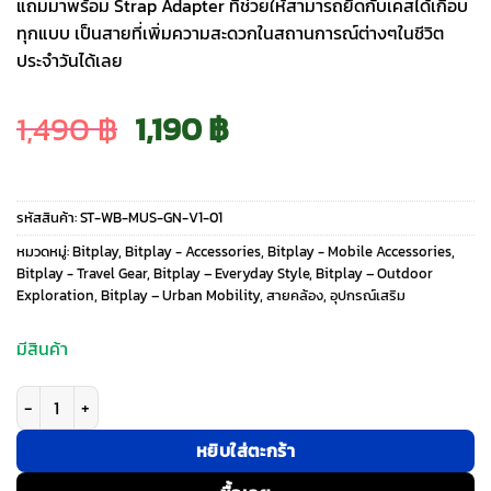
แถมมาพร้อม Strap Adapter ที่ช่วยให้สามารถยึดกับเคสได้เกือบ
ทุกแบบ เป็นสายที่เพิ่มความสะดวกในสถานการณ์ต่างๆในชีวิต
ประจำวันได้เลย
Original
Current
1,490
฿
1,190
฿
price
price
รหัสสินค้า:
ST-WB-MUS-GN-V1-01
was:
is:
หมวดหมู่:
Bitplay
,
Bitplay - Accessories
,
Bitplay - Mobile Accessories
,
Bitplay - Travel Gear
,
Bitplay – Everyday Style
,
Bitplay – Outdoor
Exploration
,
Bitplay – Urban Mobility
,
สายคล้อง
,
อุปกรณ์เสริม
1,490 ฿.
1,190 ฿.
มีสินค้า
จำนวน Bitplay รุ่น Multi-Use Strap - สายคล้องอเนกประสงค์ - สี Army Gre
หยิบใส่ตะกร้า