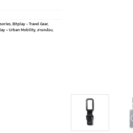
sories
,
Bitplay - Travel Gear
,
lay – Urban Mobility
,
สายคล้อง
,