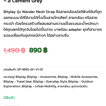
– สี Cement Grey
Bitplay รุ่น Wander Mesh Strap คือสายคล้องมัลติฟังก์ชันที่ถูก
ออกแบบมาให้ใช้งานได้ทั้งเป็นสายโทรศัพท์ สายกล้อง หรือสาย
กระเป๋า ด้วยโครงสร้างที่ผสมผสานความแข็งแรงและน้ำหนักเบา
ให้คุณพกได้ทุกวันโดยไม่เป็นภาระ มาพร้อม adapter ชุดที่สามารถ
แปลงเชื่อมกับอุปกรณ์ต่างๆ ได้อย่างราบรื่น
Original
Current
1,490
฿
890
฿
price
price
รหัสสินค้า:
SP-WMS-GY-V1-01
was:
is:
หมวดหมู่:
Bitplay
,
Bitplay - Accessories
,
Bitplay - Mobile Accessories
,
Bitplay - Travel Gear
,
Bitplay – Everyday Style
,
Bitplay – Outdoor
Exploration
,
Bitplay – Urban Mobility
,
สายคล้อง
,
อุปกรณ์เสริม
1,490 ฿.
890 ฿.
มีสินค้า