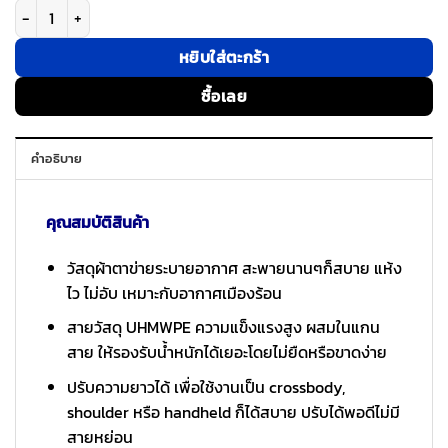
จำนวน Bitplay รุ่น Wander Mesh Strap - สายคล้อง - สี Cement Grey ชิ้น
หยิบใส่ตะกร้า
ซื้อเลย
คำอธิบาย
คุณสมบัติสินค้า
วัสดุผ้าตาข่ายระบายอากาศ สะพายนานๆก็สบาย แห้ง
ไว ไม่อับ เหมาะกับอากาศเมืองร้อน
สายวัสดุ UHMWPE ความแข็งแรงสูง ผสมในแกน
สาย ให้รองรับน้ำหนักได้เยอะโดยไม่ยืดหรือขาดง่าย
ปรับความยาวได้ เพื่อใช้งานเป็น crossbody,
shoulder หรือ handheld ก็ได้สบาย ปรับได้พอดีไม่มี
สายหย่อน