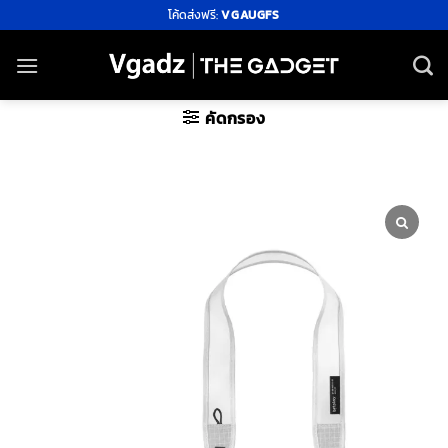
ข้าม
โค้ดส่งฟรี:
VGAUGFS
ไป
ยัง
เนื้อหา
คัดกรอง