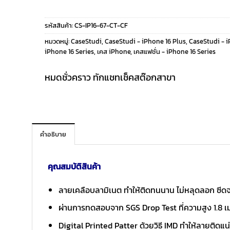
price
price
รหัสสินค้า:
CS-IP16-67-CT-CF
was:
is:
หมวดหมู่:
CaseStudi
,
CaseStudi - iPhone 16 Plus
,
CaseStudi - i
iPhone 16 Series
,
เคส iPhone
,
เคสแฟชั่น - iPhone 16 Series
990 ฿.
290 ฿.
หมดชั่วคราว ทักแชทเช็คสต๊อกสาขา
คำอธิบาย
คุณสมบัติสินค้า
ลายเคลือบลามิเนต ทำให้ติดทนนาน ไม่หลุดลอก ซีด
ผ่านการทดสอบจาก SGS Drop Test ที่ความสูง 1.8 
Digital Printed Patter ด้วยวิธี IMD ทำให้ลายติดแน