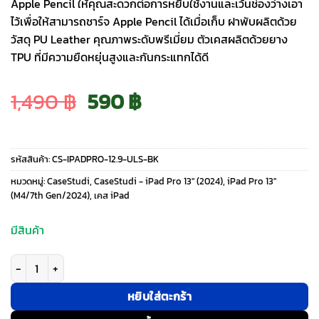
Apple Pencil ให้คุณสะดวกต่อการหยิบใช้งานและเว้นช่องว่างเอา
ไว้เพื่อให้สามารถชาร์จ Apple Pencil ได้เมื่อเก็บ ฝาพับผลิตด้วย
วัสดุ PU Leather คุณภาพระดับพรีเมี่ยม ตัวเคสผลิตด้วยยาง
TPU ที่มีความยืดหยุ่นสูงและกันกระแทกได้ดี
Original
Current
1,490
฿
590
฿
price
price
รหัสสินค้า:
CS-IPADPRO-12.9-ULS-BK
was:
is:
หมวดหมู่:
CaseStudi
,
CaseStudi - iPad Pro 13" (2024)
,
iPad Pro 13"
(M4/7th Gen/2024)
,
เคส iPad
1,490 ฿.
590 ฿.
มีสินค้า
จำนวน Casestudi รุ่น ULS - เคส iPad Pro 13" (7th/2024) - สี Black ชิ้น
หยิบใส่ตะกร้า