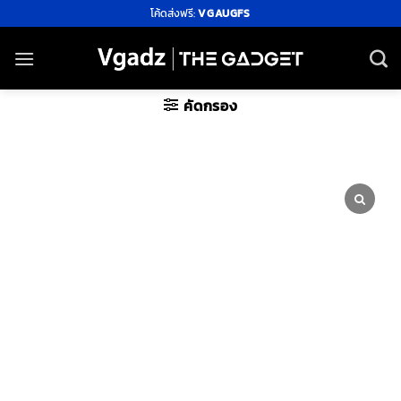
ข้าม
โค้ดส่งฟรี:
VGAUGFS
ไป
ยัง
เนื้อหา
คัดกรอง