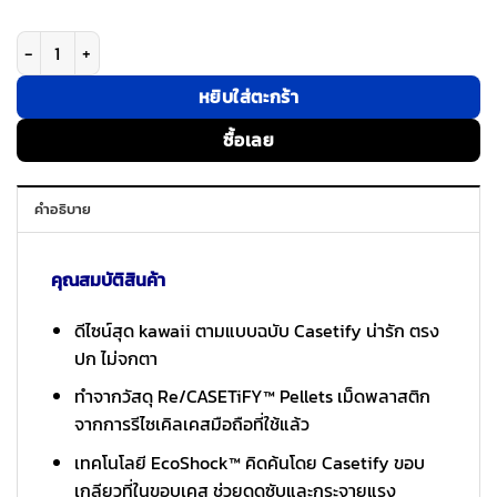
จำนวน Casetify รุ่น Impact Case with MagSafe - เคส iPhone 15 Pro Max 
หยิบใส่ตะกร้า
ซื้อเลย
คำอธิบาย
คุณสมบัติสินค้า
ดีไซน์สุด kawaii ตามแบบฉบับ Casetify น่ารัก ตรง
ปก ไม่จกตา
ทำจากวัสดุ Re/CASETiFY™ Pellets เม็ดพลาสติก
จากการรีไซเคิลเคสมือถือที่ใช้แล้ว
เทคโนโลยี EcoShock™ คิดค้นโดย Casetify ขอบ
เกลียวที่ในขอบเคส ช่วยดูดซับและกระจายแรง