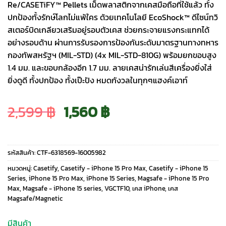
Re/CASETiFY™ Pellets เม็ดพลาสติกจากเคสมือถือที่ใช้แล้ว ทั้ง
ปกป้องทั้งรักษ์โลกไม่แพ้ใคร ด้วยเทคโนโลยี EcoShock™ ดีไซน์ทวิ
สเตอร์บิดเกลียวเสริมอยู่รอบตัวเคส ช่วยกระจายแรงกระแทกได้
อย่างรอบด้าน ผ่านการรับรองการป้องกันระดับมาตรฐานทางทหาร
กองทัพสหรัฐฯ (MIL-STD) (4x MIL-STD-810G) พร้อมยกขอบสูง
1.4 มม. และขอบกล้องอีก 1.7 มม. ลายเคสน่ารักเล่นสีเครื่องยิ่งใส่
ยิ่งดูดี ทั้งปกป้อง ทั้งเป๊ะปัง หมดกังวลในทุกๆแฮงค์เอาท์
Original
Current
2,599
฿
1,560
฿
price
price
รหัสสินค้า:
CTF-6318569-16005982
was:
is:
หมวดหมู่:
Casetify
,
Casetify - iPhone 15 Pro Max
,
Casetify - iPhone 15
Series
,
iPhone 15 Pro Max
,
iPhone 15 Series
,
Magsafe - iPhone 15 Pro
Max
,
Magsafe - iPhone 15 series
,
VGCTF10
,
เคส iPhone
,
เคส
2,599 ฿.
1,560 ฿.
Magsafe/Magnetic
มีสินค้า