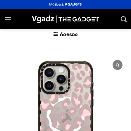
ข้าม
โค้ดส่งฟรี:
VGAUGFS
ไป
ยัง
เนื้อหา
คัดกรอง