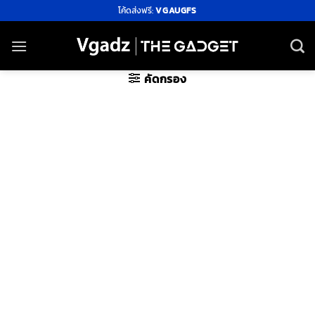
ข้าม
โค้ดส่งฟรี:
VGAUGFS
ไป
ยัง
เนื้อหา
คัดกรอง