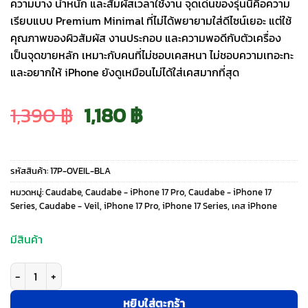
ความบาง น้ำหนัก และสัมผัสเวลาใช้งาน จุดเด่นของรุ่นนี้คือความ
เรียบแบบ Premium Minimal ที่ไม่ได้พยายามใส่ดีไซน์เยอะ แต่ใช้
คุณภาพของผิวสัมผัส งานประกอบ และความพอดีกับตัวเครื่อง
เป็นจุดขายหลัก เหมาะกับคนที่ไม่ชอบเคสหนา ไม่ชอบความเทอะทะ
และอยากให้ iPhone ยังดูเหมือนไม่ได้ใส่เคสมากที่สุด
Original
Current
1,390
฿
1,180
฿
price
price
รหัสสินค้า:
17P-OVEIL-BLA
was:
is:
หมวดหมู่:
Caudabe
,
Caudabe - iPhone 17 Pro
,
Caudabe - iPhone 17
Series
,
Caudabe - Veil
,
iPhone 17 Pro
,
iPhone 17 Series
,
เคส iPhone
1,390 ฿.
1,180 ฿.
มีสินค้า
จำนวน Caudabe รุ่น Veil - เคส iPhone 17 Pro - สี Black ชิ้น
หยิบใส่ตะกร้า