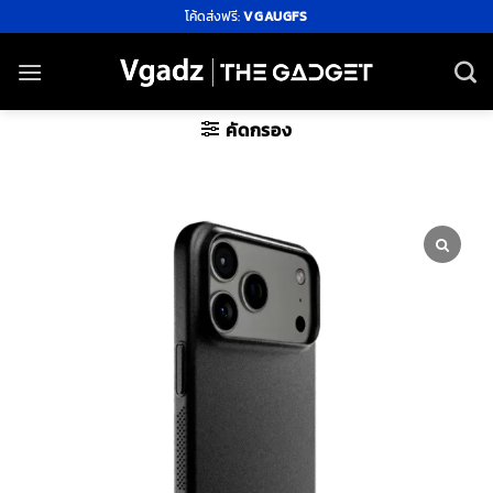
ข้าม
โค้ดส่งฟรี:
VGAUGFS
ไป
ยัง
เนื้อหา
คัดกรอง