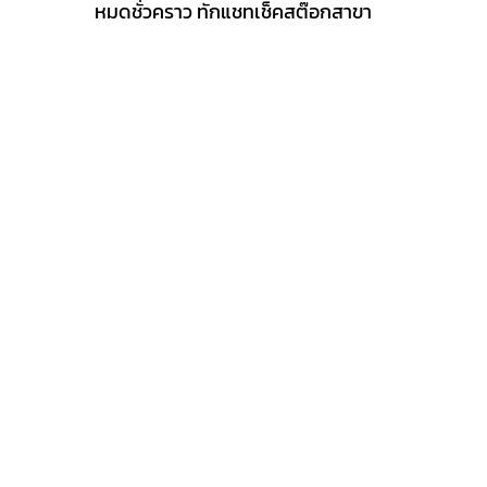
1,490 ฿.
1,190 ฿.
หมดชั่วคราว ทักแชทเช็คสต๊อกสาขา