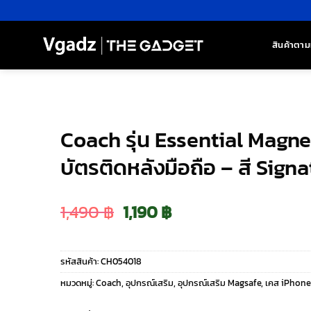
ข้าม
ไป
ยัง
สินค้าตาม
เนื้อหา
Coach รุ่น Essential Magnet
บัตรติดหลังมือถือ – สี Sign
Original
Current
1,490
฿
1,190
฿
price
price
รหัสสินค้า:
CH054018
was:
is:
หมวดหมู่:
Coach
,
อุปกรณ์เสริม
,
อุปกรณ์เสริม Magsafe
,
เคส iPhone