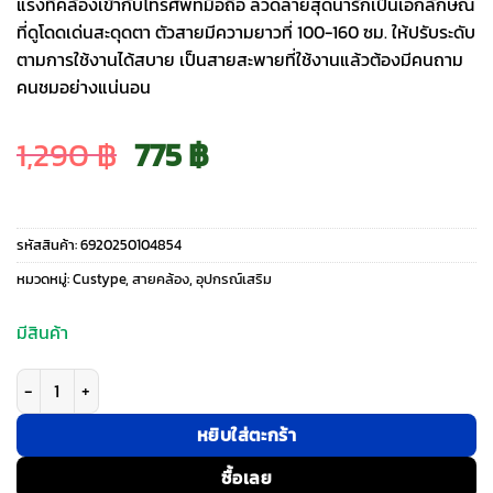
แรงที่คล้องเข้ากับโทรศัพท์มือถือ ลวดลายสุดน่ารักเป็นเอกลักษณ์
ที่ดูโดดเด่นสะดุดตา ตัวสายมีความยาวที่ 100-160 ซม. ให้ปรับระดับ
ตามการใช้งานได้สบาย เป็นสายสะพายที่ใช้งานแล้วต้องมีคนถาม
คนชมอย่างแน่นอน
Original
Current
1,290
฿
775
฿
price
price
รหัสสินค้า:
6920250104854
was:
is:
หมวดหมู่:
Custype
,
สายคล้อง
,
อุปกรณ์เสริม
1,290 ฿.
775 ฿.
มีสินค้า
จำนวน Custype รุ่น Adjustable Webbing Crossbody Phone Case Strap - 
หยิบใส่ตะกร้า
ซื้อเลย