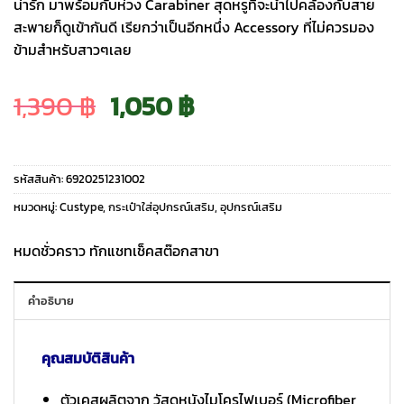
น่ารัก มาพร้อมกับห่วง Carabiner สุดหรูที่จะนำไปคล้องกับสาย
สะพายก็ดูเข้ากันดี เรียกว่าเป็นอีกหนึ่ง Accessory ที่ไม่ควรมอง
ข้ามสำหรับสาวๆเลย
Original
Current
1,390
฿
1,050
฿
price
price
รหัสสินค้า:
6920251231002
was:
is:
หมวดหมู่:
Custype
,
กระเป๋าใส่อุปกรณ์เสริม
,
อุปกรณ์เสริม
1,390 ฿.
1,050 ฿.
หมดชั่วคราว ทักแชทเช็คสต๊อกสาขา
คำอธิบาย
คุณสมบัติสินค้า
ตัวเคสผลิตจาก วัสดุหนังไมโครไฟเบอร์ (Microfiber