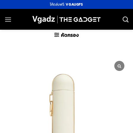
ข้าม
โค้ดส่งฟรี:
VGAUGFS
ไป
ยัง
เนื้อหา
คัดกรอง