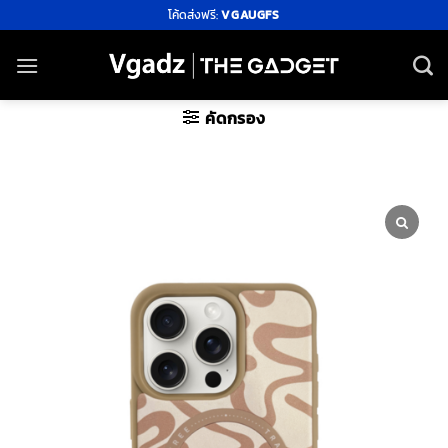
ข้าม
โค้ดส่งฟรี:
VGAUGFS
ไป
ยัง
เนื้อหา
คัดกรอง