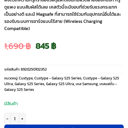
ดูแพง แบบสัมผัสได้เลย เคสตัวนี้จะมีขอบที่ช่วยรับแรงกระแทก
เป็นอย่างดี และมี Magsafe ที่สามารถใช้ร่วมกับอุปกรณ์อื่นได้และ
รองรับระบบการชาร์จแบบไร้สาย (Wireless Charging
Compatible)
Original
Current
1,690
฿
845
฿
price
price
รหัสสินค้า:
6920250102352
was:
is:
หมวดหมู่:
Custype
,
Custype - Galaxy S25 Series
,
Custype - Galaxy S25
Ultra
,
Galaxy S25 Series
,
Galaxy S25 Ultra
,
เคส Samsung
,
เคสแฟชั่น -
Galaxy S25 Series
1,690 ฿.
845 ฿.
มีสินค้า
จำนวน Custype รุ่น Original Design Case - Bundle Set - เคส Galaxy S25 