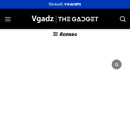
ข้าม
โค้ดส่งฟรี:
VGAUGFS
ไป
ยัง
เนื้อหา
คัดกรอง