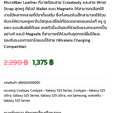
Microfiber Leather ที่มาพร้อมสาย Crossbody และสาย Wrist
Strap สุดหรู ที่ยังมี Wallet แบบ Magnetic ให้สามารถเลือกใช้
งานได้หลากหลายที่มีขาตั้งเสริม ซึ่งทั้งหมดในเซ็ทสามารถใช้ร่วม
กันจะให้ความหรูหราในวัสดุและดีไซน์ที่มีลวดลายของหนังที่ หรู ดู
แพง แบบสัมผัสได้เลย เคสตัวนี้จะมีขอบที่ช่วยรับแรงกระแทกเป็น
อย่างดี และมี Magsafe ที่สามารถใช้ร่วมกับอุปกรณ์อื่นได้และ
รองรับระบบการชาร์จแบบไร้สาย (Wireless Charging
Compatible)
Original
Current
2,290
฿
1,375
฿
price
price
รหัสสินค้า:
6920250100151
was:
is:
หมวดหมู่:
Custype
,
Custype - Galaxy S25 Series
,
Custype - Galaxy S25
Ultra
,
Galaxy S25 Series
,
Galaxy S25 Ultra
,
เคส Samsung
,
เคสแฟชั่น -
Galaxy S25 Series
2,290 ฿.
1,375 ฿.
หมดชั่วคราว ทักแชทเช็คสต๊อกสาขา