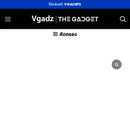
ข้าม
โค้ดส่งฟรี:
VGAUGFS
ไป
ยัง
เนื้อหา
คัดกรอง