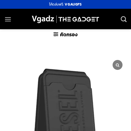
ข้าม
โค้ดส่งฟรี:
VGAUGFS
ไป
ยัง
เนื้อหา
คัดกรอง