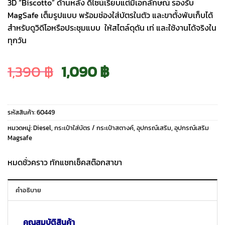
3D “Biscotto” ด้านหลัง ดีไซน์เรียบแต่มีเอกลักษณ์ รองรับ
MagSafe เต็มรูปแบบ พร้อมช่องใส่บัตรในตัว และขาตั้งพับเก็บได้
สำหรับดูวิดีโอหรือประชุมแบบ ให้สไตล์ดุดัน เท่ และใช้งานได้จริงใน
ทุกวัน
Original
Current
1,390
฿
1,090
฿
price
price
รหัสสินค้า:
60449
was:
is:
หมวดหมู่:
Diesel
,
กระเป๋าใส่บัตร / กระเป๋าสตางค์
,
อุปกรณ์เสริม
,
อุปกรณ์เสริม
Magsafe
1,390 ฿.
1,090 ฿.
หมดชั่วคราว ทักแชทเช็คสต๊อกสาขา
คำอธิบาย
คุณสมบัติสินค้า