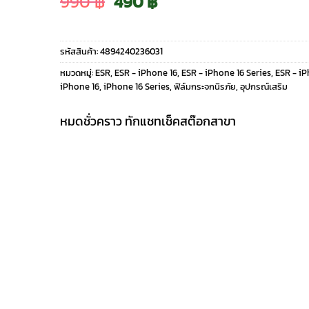
Original
Current
990
฿
490
฿
price
price
รหัสสินค้า:
4894240236031
was:
is:
หมวดหมู่:
ESR
,
ESR - iPhone 16
,
ESR - iPhone 16 Series
,
ESR - i
iPhone 16
,
iPhone 16 Series
,
ฟิล์มกระจกนิรภัย
,
อุปกรณ์เสริม
990 ฿.
490 ฿.
หมดชั่วคราว ทักแชทเช็คสต๊อกสาขา