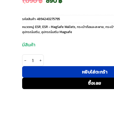
Original
Current
1,090
฿
890
฿
price
price
รหัสสินค้า:
4894240275795
was:
is:
หมวดหมู่:
ESR
,
ESR - MagSafe Wallets
,
กระเป๋าถือและสะพาย
,
กระเป
อุปกรณ์เสริม
,
อุปกรณ์เสริม Magsafe
1,090 ฿.
890 ฿.
มีสินค้า
จำนวน ESR รุ่น Aura Clutch Magnetic Wallet - กระเป
หยิบใส่ตะกร้า
ซื้อเลย