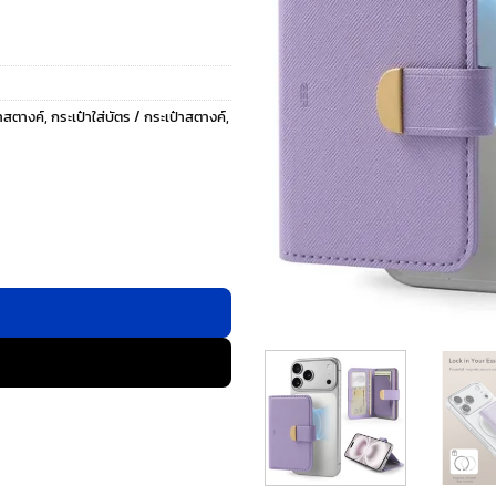
๋าสตางค์
,
กระเป๋าใส่บัตร / กระเป๋าสตางค์
,
๋าติดหลังมือถือ - สี Lavender ชิ้น