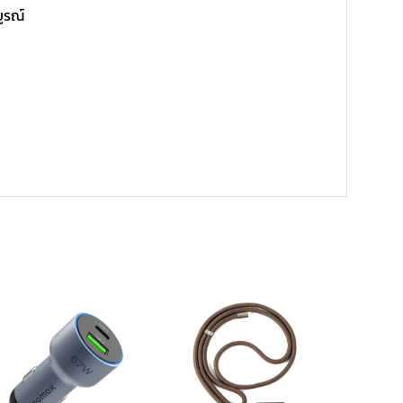
บูรณ์