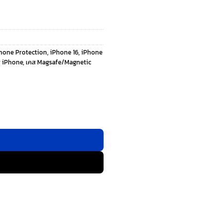
Phone Protection
,
iPhone 16
,
iPhone
ส iPhone
,
เคส Magsafe/Magnetic
- เคส iPhone 16 - สี Clear Green ชิ้น