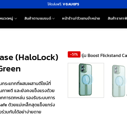
โค้ดส่งฟรี:
VGAUGFS
หมวดหมู่
สินค้าตามแบรนด์
หน้าร้าน/ตัวแทนจำหน่าย
สินค้าราคาพ
Case (HaloLock)
-51%
 Green
นกระแทกที่ผสมผสานดีไซน์ที่
ุณภาพดี และยังคงแข็งแรงด้วย
กจากการตกหล่น รองรับระบบการ
afe ด้วยแม่เหล็กสุดแข็งแกร่ง
งร่วมกันได้อย่าง่ายดาย