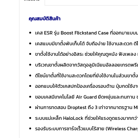
คุณสมบัติสินค้า
เคส ESR รุ่น Boost Flickstand Case ที่ออกมาแบบม
เคสแบบมีขาตั้งพับเก็บได้ จับถือง่าย ใช้งานสะดวก ด
ขาตั้งใช้งานได้อย่างอิสระ ช่วยให้คุณดูหนัง ฟังเพลง
บริเวณขาตั้งผลิตจากวัสดุอลูมิเนียมอัลลอยเกรดพรีเ
ดีไซน์ขาตั้งที่ใช้งานสะดวกโดยที่ยังใช้งานในส่วนขาตั้
ออกแบบให้ตัวเคสปกป้องเครื่องรอบด้าน ปุ่มกดใช้งา
ขอบเคสมีเทคโนโลยี Air Guard ยืดหยุ่นและทนทาน 
ผ่านการทดสอบ Droptest ถึง 3 เท่าจากมาตรฐาน MI
ระบบแม่เหล็ก HaloLock ที่ช่วยให้แรงดูดแรงมากกว่
รองรับระบบการชาร์จเร็วแบบไร้สาย (Wireless Cha