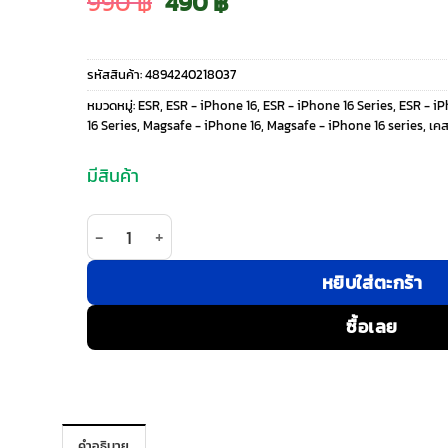
Original
Current
990
฿
490
฿
price
price
รหัสสินค้า:
4894240218037
was:
is:
หมวดหมู่:
ESR
,
ESR - iPhone 16
,
ESR - iPhone 16 Series
,
ESR - i
16 Series
,
Magsafe - iPhone 16
,
Magsafe - iPhone 16 series
,
เค
990 ฿.
490 ฿.
มีสินค้า
จำนวน ESR รุ่น Boost Flickstand Case (HaloLock) 
หยิบใส่ตะกร้า
ซื้อเลย
คำอธิบาย