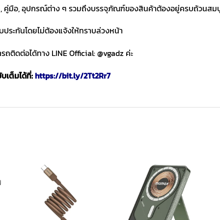
า, คู่มือ, อุปกรณ์ต่าง ๆ รวมถึงบรรจุภัณฑ์ของสินค้าต้องอยู่ครบถ้วนสม
ับประกันโดยไม่ต้องแจ้งให้ทราบล่วงหน้า
ถติดต่อได้ทาง LINE Official: @vgadz ค่ะ
เต็มได้ที่:
https://bit.ly/2Tt2Rr7