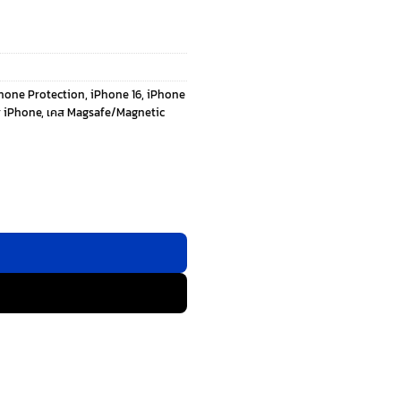
Phone Protection
,
iPhone 16
,
iPhone
ส iPhone
,
เคส Magsafe/Magnetic
- เคส iPhone 16 - สี Frosted Pink ชิ้น