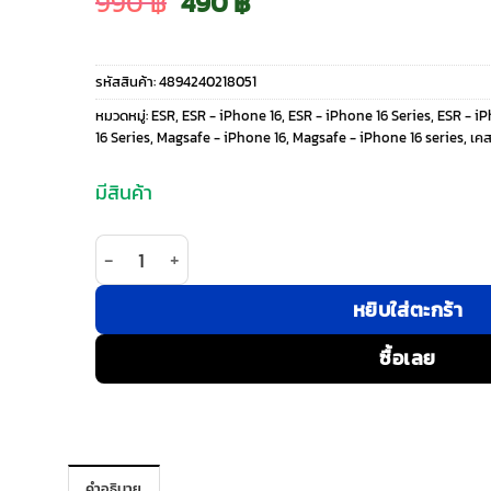
Original
Current
990
฿
490
฿
price
price
รหัสสินค้า:
4894240218051
was:
is:
หมวดหมู่:
ESR
,
ESR - iPhone 16
,
ESR - iPhone 16 Series
,
ESR - i
16 Series
,
Magsafe - iPhone 16
,
Magsafe - iPhone 16 series
,
เค
990 ฿.
490 ฿.
มีสินค้า
จำนวน ESR รุ่น Boost Flickstand Case (HaloLock) 
หยิบใส่ตะกร้า
ซื้อเลย
คำอธิบาย