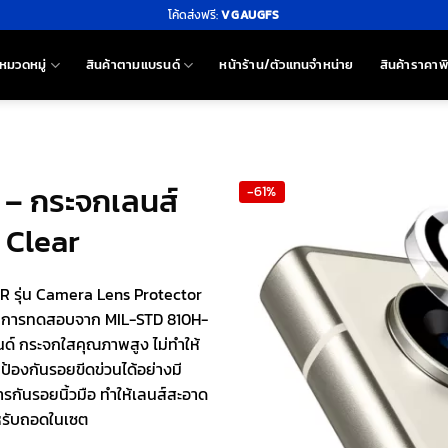
โค้ดส่งฟรี:
VGAUGFS
หมวดหมู่
สินค้าตามแบรนด์
หน้าร้าน/ตัวแทนจำหน่าย
สินค้าราคาพ
 – กระจกเลนส์
-61%
 Clear
R รุ่น Camera Lens Protector
านการทดสอบจาก MIL-STD 810H-
นด์ กระจกใสคุณภาพสูง ไม่ทำให้
องกันรอยขีดข่วนได้อย่างมี
รกันรอยนิ้วมือ ทำให้เลนส์สะอาด
ำหรับถอดในเซต