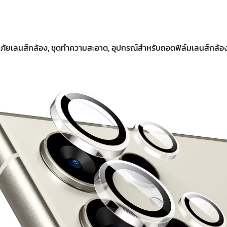
ิรภัยเลนส์กล้อง, ชุดทำความสะอาด, อุปกรณ์สำหรับถอดฟิล์มเลนส์กล้อ