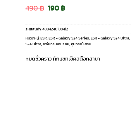
Original
Current
490
฿
190
฿
price
price
รหัสสินค้า:
4894240189412
was:
is:
หมวดหมู่:
ESR
,
ESR - Galaxy S24 Series
,
ESR - Galaxy S24 Ultra
,
S24 Ultra
,
ฟิล์มกระจกนิรภัย
,
อุปกรณ์เสริม
490 ฿.
190 ฿.
หมดชั่วคราว ทักแชทเช็คสต๊อกสาขา