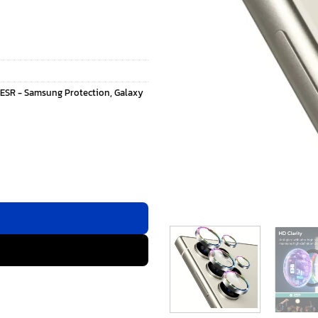
ESR - Samsung Protection
,
Galaxy
อง Galaxy S24 Ultra - สี Rhinestone ชิ้น