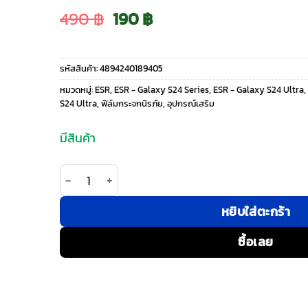
Original
Current
490
฿
190
฿
price
price
รหัสสินค้า:
4894240189405
was:
is:
หมวดหมู่:
ESR
,
ESR - Galaxy S24 Series
,
ESR - Galaxy S24 Ultra
,
S24 Ultra
,
ฟิล์มกระจกนิรภัย
,
อุปกรณ์เสริม
490 ฿.
190 ฿.
มีสินค้า
จำนวน ESR รุ่น Camera Glass Film - กระจกเลนส์กล้
หยิบใส่ตะกร้า
ซื้อเลย