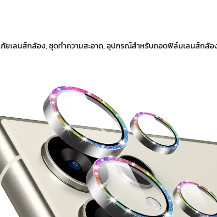
ิรภัยเลนส์กล้อง, ชุดทำความสะอาด, อุปกรณ์สำหรับถอดฟิล์มเลนส์กล้อ