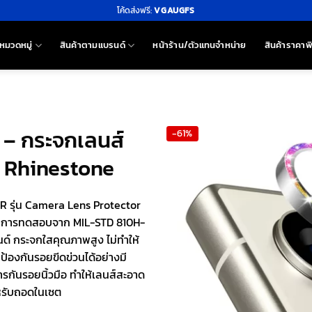
โค้ดส่งฟรี:
VGAUGFS
หมวดหมู่
สินค้าตามแบรนด์
หน้าร้าน/ตัวแทนจำหน่าย
สินค้าราคาพ
 – กระจกเลนส์
-61%
ี Rhinestone
R รุ่น Camera Lens Protector
านการทดสอบจาก MIL-STD 810H-
นด์ กระจกใสคุณภาพสูง ไม่ทำให้
องกันรอยขีดข่วนได้อย่างมี
รกันรอยนิ้วมือ ทำให้เลนส์สะอาด
ำหรับถอดในเซต