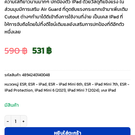
ความใสที่ยาวนานมากๆ ปกป้องตัว iPad ด้วยวัสดุที่แข็งแรง ใน
ส่วนมุมมีการเสริม Air Guard ที่ดูดซับแรงกระแทกเข้ามาเพิ่มเติม
Cutout ต่างๆทำมาได้ดีเข้าถึงการใช้งานที่ง่าย เป็นเคส iPad ที่
ให้การจับถือโดยไม่ทิ้งดีไซน์เดิมแลยังเสริมการปกป้องที่ดีอีกตัว
หนึ่งเลย
Original
Current
590
฿
531
฿
price
price
รหัสสินค้า:
4894240140048
was:
is:
หมวดหมู่:
ESR
,
ESR - iPad
,
ESR - iPad Mini 6th
,
ESR - iPad Mini 7th
,
ESR -
iPad Protection
,
iPad Mini 6 (2021)
,
iPad Mini 7 (2024)
,
เคส iPad
590 ฿.
531 ฿.
มีสินค้า
จำนวน ESR รุ่น Classic Hybrid Back - เคส iPad Mini (7th/6th Gen) - สี Cle
หยิบใส่ตะกร้า