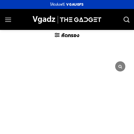
ข้าม
โค้ดส่งฟรี:
VGAUGFS
ไป
ยัง
เนื้อหา
คัดกรอง