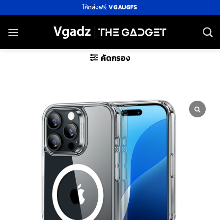
ข้าม
โค้ดส่งฟรี:
VGAUGFS
ไป
ยัง
เนื้อหา
คัดกรอง