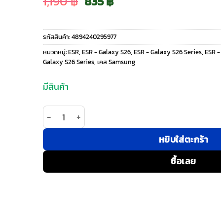
Original
Current
1,190
฿
835
฿
price
price
รหัสสินค้า:
4894240295977
was:
is:
หมวดหมู่:
ESR
,
ESR - Galaxy S26
,
ESR - Galaxy S26 Series
,
ESR -
Galaxy S26 Series
,
เคส Samsung
1,190 ฿.
835 ฿.
มีสินค้า
จำนวน ESR รุ่น Classic Hybrid Case with Stash Sta
หยิบใส่ตะกร้า
ซื้อเลย