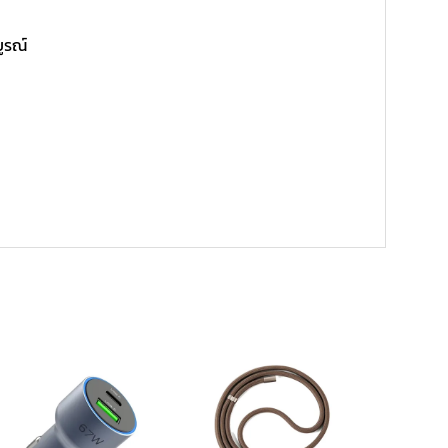
บูรณ์