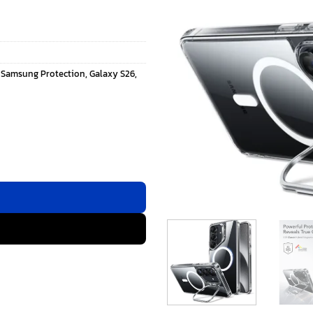
 Samsung Protection
,
Galaxy S26
,
nd - เคส Galaxy S26 - สี Clear ชิ้น