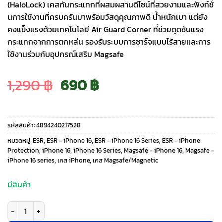
(HaloLock) เคสกันกระแทกที่ผสมผสานดีไซน์ที่สวยงามและฟังก์ชั่
นการใช้งานที่ครบครันมาพร้อมวัสดุคุณภาพดี น้ำหนักเบา แต่ยัง
คงแข็งแรงด้วยเทคโนโลยี Air Guard Corner ที่ช่วยดูดซับแรง
กระแทกจากการตกหล่น รองรับระบบการชาร์จแบบไร้สายและการ
ใช้งานร่วมกับอุปกรณ์เสริม Magsafe
Original
Current
1,290
฿
690
฿
price
price
รหัสสินค้า:
4894240217528
was:
is:
หมวดหมู่:
ESR
,
ESR - iPhone 16
,
ESR - iPhone 16 Series
,
ESR - iPhone
Protection
,
iPhone 16
,
iPhone 16 Series
,
Magsafe - iPhone 16
,
Magsafe -
iPhone 16 series
,
เคส iPhone
,
เคส Magsafe/Magnetic
1,290 ฿.
690 ฿.
มีสินค้า
จำนวน ESR รุ่น Classic Hybrid Case with Stash Stand (HaloLock) - เคส iP