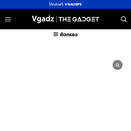
ข้าม
โค้ดส่งฟรี:
VGAUGFS
ไป
ยัง
เนื้อหา
คัดกรอง