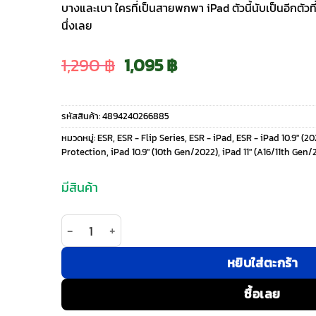
บางและเบา ใครที่เป็นสายพกพา iPad ตัวนี้นับเป็นอีกตัว
นึ่งเลย
Original
Current
1,290
฿
1,095
฿
price
price
รหัสสินค้า:
4894240266885
was:
is:
หมวดหมู่:
ESR
,
ESR - Flip Series
,
ESR - iPad
,
ESR - iPad 10.9" (20
Protection
,
iPad 10.9″ (10th Gen/2022)
,
iPad 11″ (A16/11th Gen/
1,290 ฿.
1,095 ฿.
มีสินค้า
จำนวน ESR รุ่น Flip Magnetic Case (Pencil Holder)
หยิบใส่ตะกร้า
ซื้อเลย