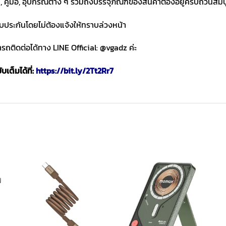
า, คู่มือ, อุปกรณ์ต่าง ๆ รวมถึงบรรจุภัณฑ์ของสินค้าต้องอยู่ครบถ้วนสม
ับประกันโดยไม่ต้องแจ้งให้ทราบล่วงหน้า
ถติดต่อได้ทาง LINE Official: @vgadz ค่ะ
เต็มได้ที่:
https://bit.ly/2Tt2Rr7