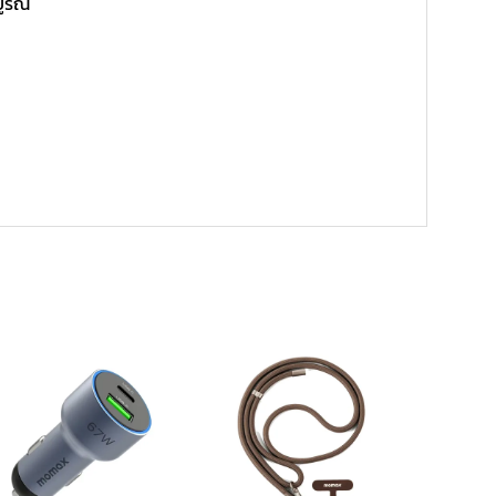
บูรณ์