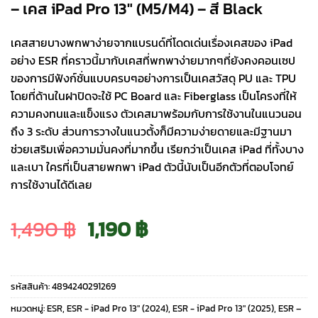
– เคส iPad Pro 13″ (M5/M4) – สี Black
เคสสายบางพกพาง่ายจากแบรนด์ที่โดดเด่นเรื่องเคสของ iPad
อย่าง ESR ที่คราวนี้มากับเคสที่พกพาง่ายมากๆที่ยังคงคอนเซป
ของการมีฟังก์ชั่นแบบครบๆอย่างการเป็นเคสวัสดุ PU และ TPU
โดยที่ด้านในฝาปิดจะใช้ PC Board และ Fiberglass เป็นโครงที่ให้
ความคงทนและแข็งแรง ตัวเคสมาพร้อมกับการใช้งานในแนวนอน
ถึง 3 ระดับ ส่วนการวางในแนวตั้งก็มีความง่ายดายและมีฐานมา
ช่วยเสริมเพื่อความมั่นคงที่มากขึ้น เรียกว่าเป็นเคส iPad ที่ทั้งบาง
และเบา ใครที่เป็นสายพกพา iPad ตัวนี้นับเป็นอีกตัวที่ตอบโจทย์
การใช้งานได้ดีเลย
Original
Current
1,490
฿
1,190
฿
price
price
รหัสสินค้า:
4894240291269
was:
is:
หมวดหมู่:
ESR
,
ESR - iPad Pro 13" (2024)
,
ESR - iPad Pro 13" (2025)
,
ESR –