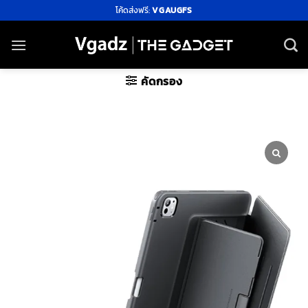
ข้าม
โค้ดส่งฟรี:
VGAUGFS
ไป
ยัง
เนื้อหา
คัดกรอง