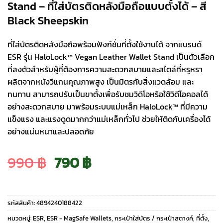
Stand – ที่ใส่บัตรติดหลังมือถือแบบตั้งได้ – สี
Black Sheepskin
ที่ใส่บัตรติดหลังมือถือพร้อมฟังก์ชั่นที่ตั้งใช้งานได้ จากแบรนด์
ESR รุ่น HaloLock™ Vegan Leather Wallet Stand เป็นตัวเลือก
ที่ลงตัวสำหรับผู้ที่ต้องการความสะดวกสบายและสไตล์ที่หรูหรา
ผลิตจากหนังวีแกนคุณภาพสูง เป็นมิตรกับสิ่งแวดล้อม และ
ทนทาน สามารถปรับเป็นขาตั้งเพื่อรับชมวิดีโอหรือใช้วิดีโอคอลได้
อย่างสะดวกสบาย มาพร้อมระบบแม่เหล็ก HaloLock™ ที่มีความ
แข็งแรง และแรงดูดมากกว่าแม่เหล็กทั่วไป ช่วยให้ติดกับเครื่องได้
อย่างแน่นหนาและปลอดภัย
Original
Current
990
฿
790
฿
price
price
รหัสสินค้า:
4894240188422
was:
is:
หมวดหมู่:
ESR
,
ESR - MagSafe Wallets
,
กระเป๋าใส่บัตร / กระเป๋าสตางค์
,
ที่ตั้ง
,