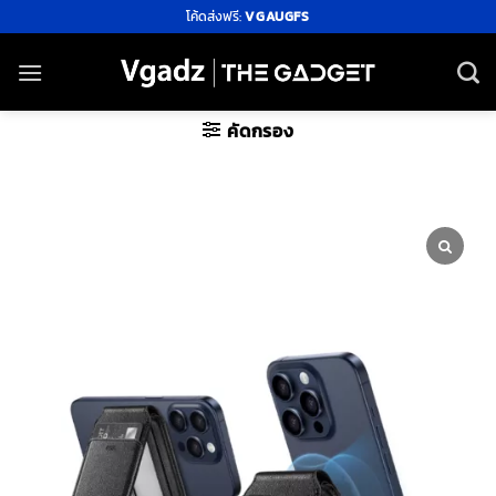
ข้าม
โค้ดส่งฟรี:
VGAUGFS
ไป
ยัง
เนื้อหา
คัดกรอง